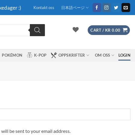
kedager :)
Kontakt oss
日本語ページ
CART /
KR
0.00
POKÉMON
K-POP
OPPSKRIFTER
OM OSS
LOGIN
 will be sent to your email address.