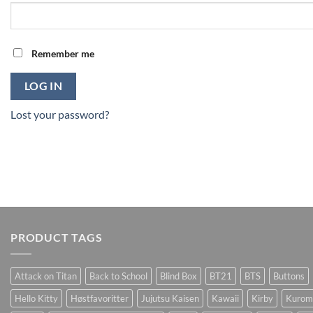
Remember me
LOG IN
Lost your password?
PRODUCT TAGS
Attack on Titan
Back to School
Blind Box
BT21
BTS
Buttons
Hello Kitty
Høstfavoritter
Jujutsu Kaisen
Kawaii
Kirby
Kurom