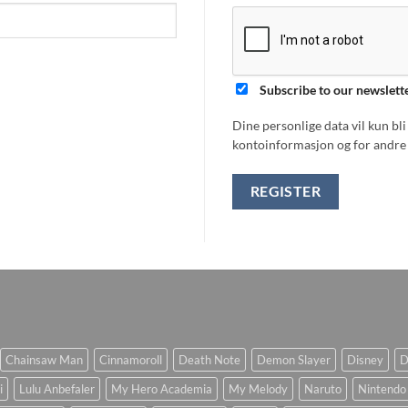
Subscribe to our newslett
Dine personlige data vil kun bl
kontoinformasjon og for andre 
REGISTER
Chainsaw Man
Cinnamoroll
Death Note
Demon Slayer
Disney
D
i
Lulu Anbefaler
My Hero Academia
My Melody
Naruto
Nintendo