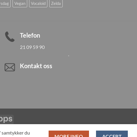
rsdag
Vegan
Vocaloid
Zelda
Telefon
21 09 59 90
Kontakt oss
Vipps
LL PRODUCTS
T" samtykker du
MORE INFO
ACCEPT