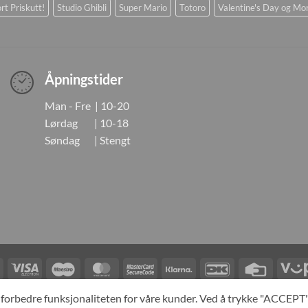
rt Priskutt!
Studio Ghibli
Super Mario
Totoro
Valentine's Day og Mo
Åpningstider
Man - Fre | 10-20
Lørdag | 10-18
Søndag | Stengt
Visa
Visa
Maestro
MasterCard
MasterCard
Klarna
DanKort
Credit
Electron
2
Card
LINGER
KONTAKT OSS
OM OSS
SPESIALBESTILLING
MIN KONTO
A
og forbedre funksjonaliteten for våre kunder. Ved å trykke "ACCEP