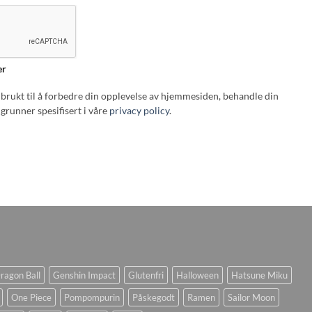
er
i brukt til å forbedre din opplevelse av hjemmesiden, behandle din
grunner spesifisert i våre
privacy policy
.
ragon Ball
Genshin Impact
Glutenfri
Halloween
Hatsune Miku
One Piece
Pompompurin
Påskegodt
Ramen
Sailor Moon