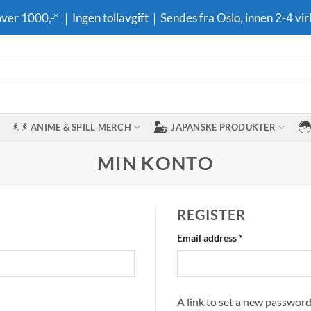
 over 1000,-* ｜Ingen tollavgift｜Sendes fra Oslo, innen 2-4 vir
ANIME & SPILL MERCH
JAPANSKE PRODUKTER
MIN KONTO
REGISTER
Required
Email address
*
A link to set a new password