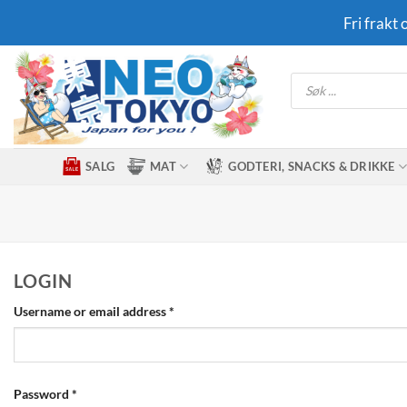
Skip
Fri frakt
to
content
Products
search
SALG
MAT
GODTERI, SNACKS & DRIKKE
LOGIN
Required
Username or email address
*
Required
Password
*