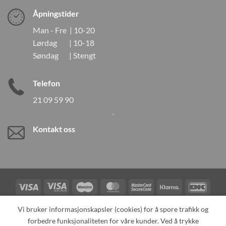
Åpningstider
Man - Fre | 10-20
Lørdag | 10-18
Søndag | Stengt
Telefon
21 09 59 90
Kontakt oss
Visa
Visa
Maestro
MasterCard
MasterCard
Klarna
DanK
Electron
2
Credit
Vipps
Vi bruker informasjonskapsler (cookies) for å spore trafikk og
Card
forbedre funksjonaliteten for våre kunder. Ved å trykke
TILBAKEKALLINGER
KONTAKT OSS
OM OSS