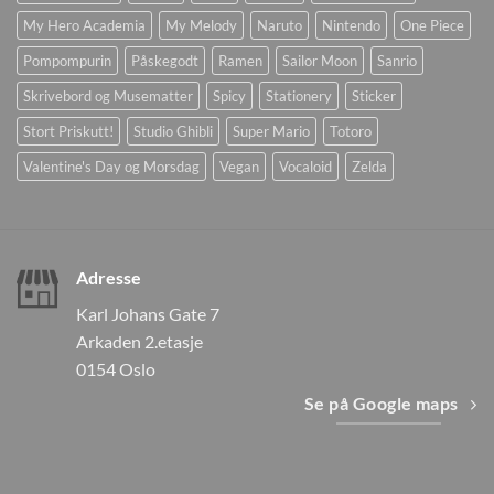
My Hero Academia
My Melody
Naruto
Nintendo
One Piece
Pompompurin
Påskegodt
Ramen
Sailor Moon
Sanrio
Skrivebord og Musematter
Spicy
Stationery
Sticker
Stort Priskutt!
Studio Ghibli
Super Mario
Totoro
Valentine's Day og Morsdag
Vegan
Vocaloid
Zelda
Adresse
Karl Johans Gate 7
Arkaden 2.etasje
0154 Oslo
Se på Google maps