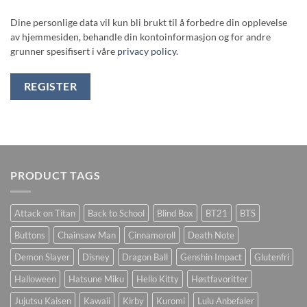
Dine personlige data vil kun bli brukt til å forbedre din opplevelse
av hjemmesiden, behandle din kontoinformasjon og for andre
grunner spesifisert i våre
privacy policy
.
REGISTER
PRODUCT TAGS
Attack on Titan
Back to School
Blind Box
BT21
BTS
Buttons
Chainsaw Man
Cinnamoroll
Death Note
Demon Slayer
Disney
Dragon Ball
Genshin Impact
Glutenfri
Halloween
Hatsune Miku
Hello Kitty
Høstfavoritter
Jujutsu Kaisen
Kawaii
Kirby
Kuromi
Lulu Anbefaler