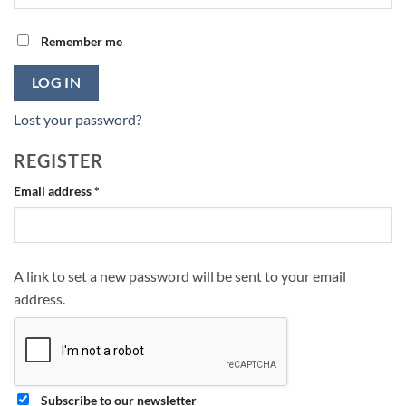
Remember me
LOG IN
Lost your password?
REGISTER
Required
Email address
*
A link to set a new password will be sent to your email
address.
Subscribe to our newsletter