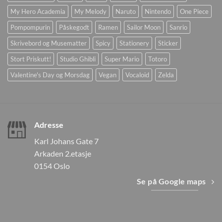
My Hero Academia
My Melody
Naruto
Nintendo
One Piece
Pompompurin
Påskegodt
Ramen
Sailor Moon
Sanrio
Skrivebord og Musematter
Spicy
Stationery
Sticker
Stort Priskutt!
Studio Ghibli
Super Mario
Totoro
Valentine's Day og Morsdag
Vegan
Vocaloid
Zelda
Adresse
Karl Johans Gate 7
Arkaden 2.etasje
0154 Oslo
Se på Google maps