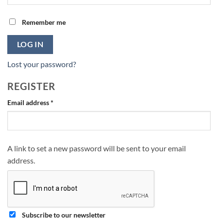
Remember me
LOG IN
Lost your password?
REGISTER
Required
Email address
*
A link to set a new password will be sent to your email
address.
Subscribe to our newsletter