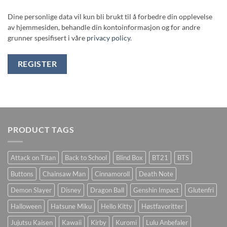
Dine personlige data vil kun bli brukt til å forbedre din opplevelse
av hjemmesiden, behandle din kontoinformasjon og for andre
grunner spesifisert i våre
privacy policy
.
REGISTER
PRODUCT TAGS
Attack on Titan
Back to School
Blind Box
BT21
BTS
Buttons
Chainsaw Man
Cinnamoroll
Death Note
Demon Slayer
Disney
Dragon Ball
Genshin Impact
Glutenfri
Halloween
Hatsune Miku
Hello Kitty
Høstfavoritter
Jujutsu Kaisen
Kawaii
Kirby
Kuromi
Lulu Anbefaler