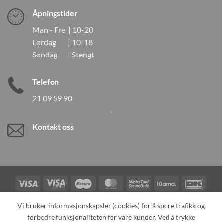
Åpningstider
Man - Fre | 10-20
Lørdag | 10-18
Søndag | Stengt
Telefon
21 09 59 90
Kontakt oss
Visa
Visa
Maestro
MasterCard
MasterCard
Klarna
DanK
Electron
2
Credit
Vipps
Vi bruker informasjonskapsler (cookies) for å spore trafikk og
Card
forbedre funksjonaliteten for våre kunder. Ved å trykke
TILBAKEKALLINGER
KONTAKT OSS
OM OSS