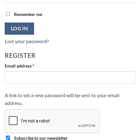
Remember me
LOG IN
Lost your password?
REGISTER
Required
Email address
*
A link to set a new password will be sent to your email
address.
Subscribe to our newsletter