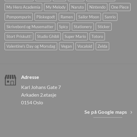
My Hero Academia
My Melody
Naruto
Nintendo
One Piece
Pompompurin
Påskegodt
Ramen
Sailor Moon
Sanrio
Skrivebord og Musematter
Spicy
Stationery
Sticker
Stort Priskutt!
Studio Ghibli
Super Mario
Totoro
Valentine's Day og Morsdag
Vegan
Vocaloid
Zelda
Adresse
Karl Johans Gate 7
Arkaden 2.etasje
0154 Oslo
Se på Google maps