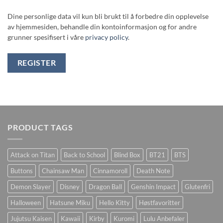
Dine personlige data vil kun bli brukt til å forbedre din opplevelse
av hjemmesiden, behandle din kontoinformasjon og for andre
grunner spesifisert i våre
privacy policy
.
REGISTER
PRODUCT TAGS
Attack on Titan
Back to School
Blind Box
BT21
BTS
Buttons
Chainsaw Man
Cinnamoroll
Death Note
Demon Slayer
Disney
Dragon Ball
Genshin Impact
Glutenfri
Halloween
Hatsune Miku
Hello Kitty
Høstfavoritter
Jujutsu Kaisen
Kawaii
Kirby
Kuromi
Lulu Anbefaler