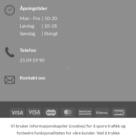
Åpningstider
Man - Fre | 10-20
Lørdag | 10-18
Søndag | Stengt
Telefon
21 09 59 90
Kontakt oss
Visa
Visa
Maestro
MasterCard
MasterCard
Klarna
DanK
Electron
2
Credit
Vipps
Vi bruker informasjonskapsler (cookies) for å spore trafikk og
Card
forbedre funksjonaliteten for våre kunder. Ved å trykke
TILBAKEKALLINGER
KONTAKT OSS
OM OSS