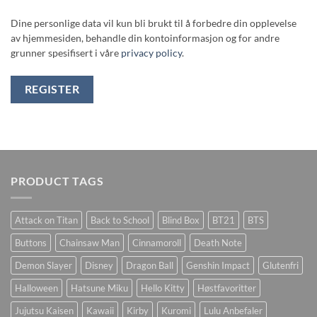
Dine personlige data vil kun bli brukt til å forbedre din opplevelse
av hjemmesiden, behandle din kontoinformasjon og for andre
grunner spesifisert i våre
privacy policy
.
REGISTER
PRODUCT TAGS
Attack on Titan
Back to School
Blind Box
BT21
BTS
Buttons
Chainsaw Man
Cinnamoroll
Death Note
Demon Slayer
Disney
Dragon Ball
Genshin Impact
Glutenfri
Halloween
Hatsune Miku
Hello Kitty
Høstfavoritter
Jujutsu Kaisen
Kawaii
Kirby
Kuromi
Lulu Anbefaler