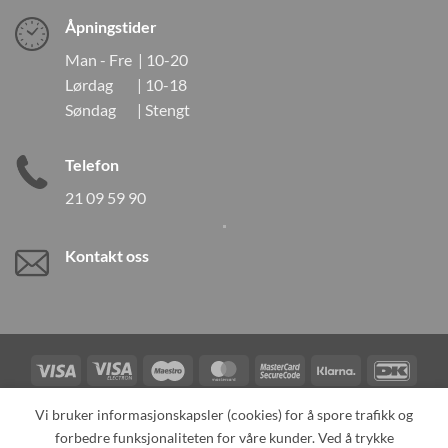
Åpningstider
Man - Fre | 10-20
Lørdag | 10-18
Søndag | Stengt
Telefon
21 09 59 90
Kontakt oss
Visa
Visa
Maestro
MasterCard
MasterCard
Klarna
DanK
Electron
2
Credit
Vipps
Vi bruker informasjonskapsler (cookies) for å spore trafikk og
Card
forbedre funksjonaliteten for våre kunder. Ved å trykke
TILBAKEKALLINGER
KONTAKT OSS
OM OSS