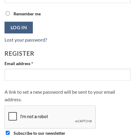
Remember me
LOG IN
Lost your password?
REGISTER
Required
Email address
*
A link to set a new password will be sent to your email
address.
Subscribe to our newsletter