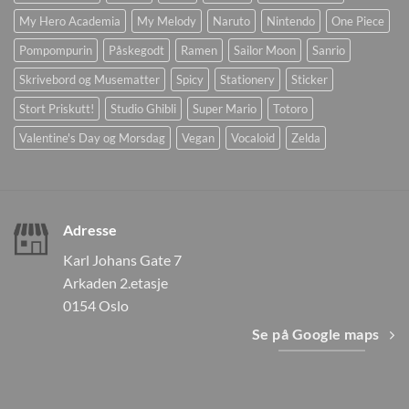
My Hero Academia
My Melody
Naruto
Nintendo
One Piece
Pompompurin
Påskegodt
Ramen
Sailor Moon
Sanrio
Skrivebord og Musematter
Spicy
Stationery
Sticker
Stort Priskutt!
Studio Ghibli
Super Mario
Totoro
Valentine's Day og Morsdag
Vegan
Vocaloid
Zelda
Adresse
Karl Johans Gate 7
Arkaden 2.etasje
0154 Oslo
Se på Google maps