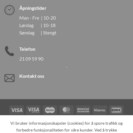
Åpningstider
Man - Fre | 10-20
Lørdag | 10-18
Søndag | Stengt
Telefon
21 09 59 90
Kontakt oss
Visa
Visa
Maestro
MasterCard
MasterCard
Klarna
DanK
Electron
2
Credit
Vipps
Vi bruker informasjonskapsler (cookies) for å spore trafikk og
Card
forbedre funksjonaliteten for våre kunder. Ved å trykke
TILBAKEKALLINGER
KONTAKT OSS
OM OSS