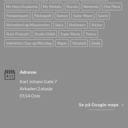
My Hero Academia
My Melody
Naruto
Nintendo
One Piece
Pompompurin
Påskegodt
Ramen
Sailor Moon
Sanrio
Skrivebord og Musematter
Spicy
Stationery
Sticker
Stort Priskutt!
Studio Ghibli
Super Mario
Totoro
Valentine's Day og Morsdag
Vegan
Vocaloid
Zelda
Adresse
Karl Johans Gate 7
Arkaden 2.etasje
0154 Oslo
Se på Google maps