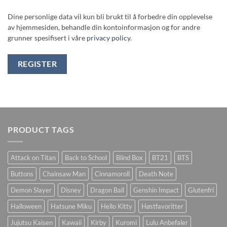
Dine personlige data vil kun bli brukt til å forbedre din opplevelse
av hjemmesiden, behandle din kontoinformasjon og for andre
grunner spesifisert i våre
privacy policy
.
REGISTER
PRODUCT TAGS
Attack on Titan
Back to School
Blind Box
BT21
BTS
Buttons
Chainsaw Man
Cinnamoroll
Death Note
Demon Slayer
Disney
Dragon Ball
Genshin Impact
Glutenfri
Halloween
Hatsune Miku
Hello Kitty
Høstfavoritter
Jujutsu Kaisen
Kawaii
Kirby
Kuromi
Lulu Anbefaler