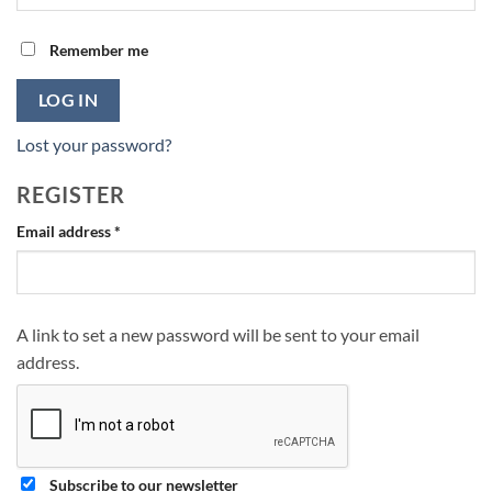
Remember me
LOG IN
Lost your password?
REGISTER
Required
Email address
*
A link to set a new password will be sent to your email
address.
Subscribe to our newsletter