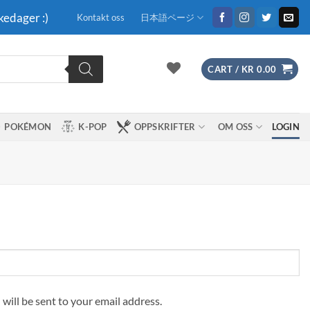
kedager :)
Kontakt oss
日本語ページ
CART /
KR
0.00
POKÉMON
K-POP
OPPSKRIFTER
OM OSS
LOGIN
 will be sent to your email address.