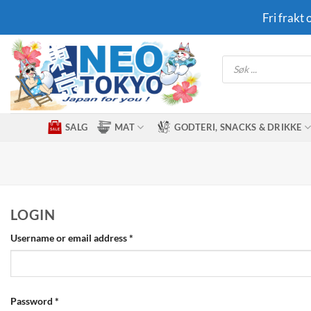
Skip
Fri frakt
to
content
Products
search
SALG
MAT
GODTERI, SNACKS & DRIKKE
LOGIN
Required
Username or email address
*
Required
Password
*