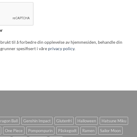
er
i brukt til å forbedre din opplevelse av hjemmesiden, behandle din
grunner spesifisert i våre
privacy policy
.
ragon Ball
Genshin Impact
Glutenfri
Halloween
Hatsune Miku
One Piece
Pompompurin
Påskegodt
Ramen
Sailor Moon