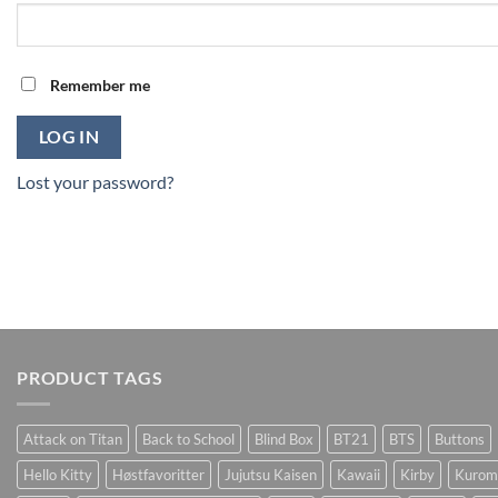
Remember me
LOG IN
Lost your password?
PRODUCT TAGS
Attack on Titan
Back to School
Blind Box
BT21
BTS
Buttons
Hello Kitty
Høstfavoritter
Jujutsu Kaisen
Kawaii
Kirby
Kurom