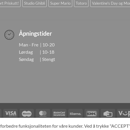
rt Priskutt!
Studio Ghibli
Super Mario
Totoro
Valentine's Day og Mo
Åpningstider
Man - Fre | 10-20
Lørdag | 10-18
Søndag | Stengt
Visa
Visa
Maestro
MasterCard
MasterCard
Klarna
DanKort
Credit
Electron
2
Card
LINGER
KONTAKT OSS
OM OSS
SPESIALBESTILLING
MIN KONTO
A
og forbedre funksjonaliteten for våre kunder. Ved å trykke "ACCEP