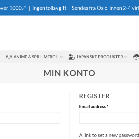
 over 1000,-* ｜Ingen tollavgift｜Sendes fra Oslo, innen 2-4 vir
ANIME & SPILL MERCH
JAPANSKE PRODUKTER
MIN KONTO
REGISTER
Required
Email address
*
A link to set a new password