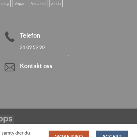
rsdag
Vegan
Vocaloid
Zelda
Telefon
21 09 59 90
Kontakt oss
Vipps
LL PRODUCTS
T" samtykker du
MORE INFO
ACCEPT