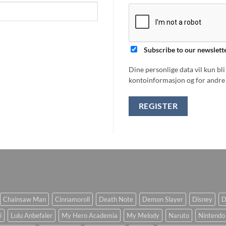
Subscribe to our newslett
Dine personlige data vil kun bl
kontoinformasjon og for andre 
REGISTER
Chainsaw Man
Cinnamoroll
Death Note
Demon Slayer
Disney
D
i
Lulu Anbefaler
My Hero Academia
My Melody
Naruto
Nintendo