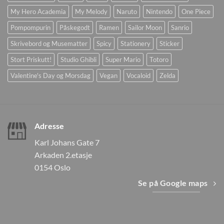
My Hero Academia
My Melody
Naruto
Nintendo
One Piece
Pompompurin
Påskegodt
Ramen
Sailor Moon
Sanrio
Skrivebord og Musematter
Spicy
Stationery
Sticker
Stort Priskutt!
Studio Ghibli
Super Mario
Totoro
Valentine's Day og Morsdag
Vegan
Vocaloid
Zelda
Adresse
Karl Johans Gate 7
Arkaden 2.etasje
0154 Oslo
Se på Google maps