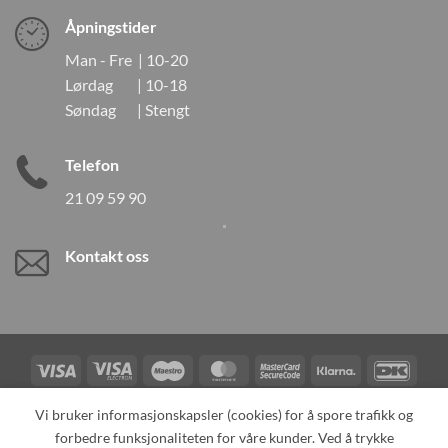
Åpningstider
Man - Fre | 10-20
Lørdag | 10-18
Søndag | Stengt
Telefon
21 09 59 90
Kontakt oss
Visa
Visa
Maestro
MasterCard
MasterCard
Klarna
DanK
Electron
2
Credit
Vipps
Vi bruker informasjonskapsler (cookies) for å spore trafikk og
Card
forbedre funksjonaliteten for våre kunder. Ved å trykke
TILBAKEKALLINGER
KONTAKT OSS
OM OSS