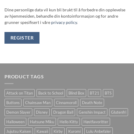
Dine personlige data vil kun bli brukt til å forbedre din opplevelse
av hjemmesiden, behandle din kontoinformasjon og for andre
grunner spesifisert i våre
privacy policy
.
REGISTER
PRODUCT TAGS
Attack on Titan
Back to School
Blind Box
BT21
BTS
Buttons
Chainsaw Man
Cinnamoroll
Death Note
Demon Slayer
Disney
Dragon Ball
Genshin Impact
Glutenfri
Halloween
Hatsune Miku
Hello Kitty
Høstfavoritter
Jujutsu Kaisen
Kawaii
Kirby
Kuromi
Lulu Anbefaler