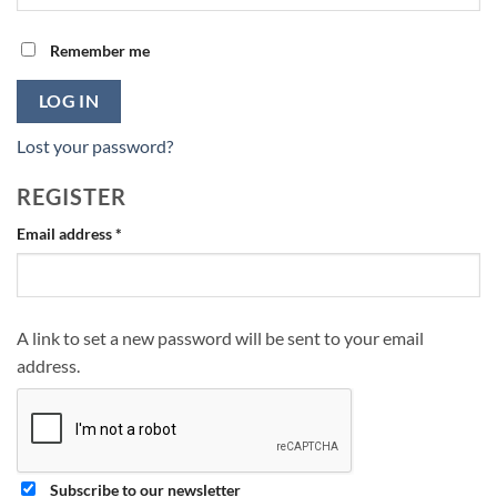
Remember me
LOG IN
Lost your password?
REGISTER
Required
Email address
*
A link to set a new password will be sent to your email
address.
Subscribe to our newsletter