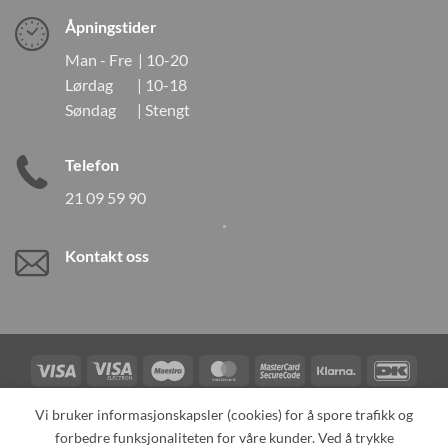
Åpningstider
Man - Fre | 10-20
Lørdag | 10-18
Søndag | Stengt
Telefon
21 09 59 90
Kontakt oss
Visa
Visa
Maestro
MasterCard
MasterCard
Klarna
DanK
Electron
2
Credit
Vipps
Vi bruker informasjonskapsler (cookies) for å spore trafikk og
Card
forbedre funksjonaliteten for våre kunder. Ved å trykke
TILBAKEKALLINGER
KONTAKT OSS
OM OSS