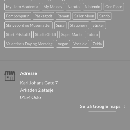
My Hero Academia
My Melody
Naruto
Nintendo
One Piece
Pompompurin
Påskegodt
Ramen
Sailor Moon
Sanrio
Skrivebord og Musematter
Spicy
Stationery
Sticker
Stort Priskutt!
Studio Ghibli
Super Mario
Totoro
Valentine's Day og Morsdag
Vegan
Vocaloid
Zelda
Adresse
Karl Johans Gate 7
Arkaden 2.etasje
0154 Oslo
Se på Google maps