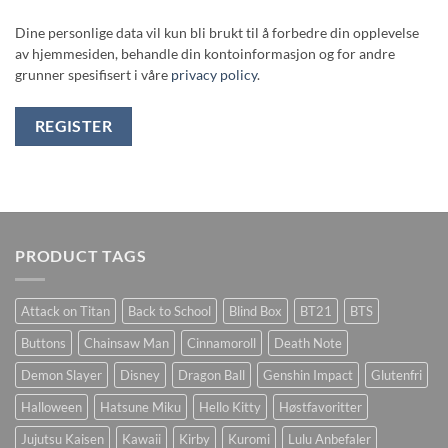
Dine personlige data vil kun bli brukt til å forbedre din opplevelse
av hjemmesiden, behandle din kontoinformasjon og for andre
grunner spesifisert i våre
privacy policy
.
REGISTER
PRODUCT TAGS
Attack on Titan
Back to School
Blind Box
BT21
BTS
Buttons
Chainsaw Man
Cinnamoroll
Death Note
Demon Slayer
Disney
Dragon Ball
Genshin Impact
Glutenfri
Halloween
Hatsune Miku
Hello Kitty
Høstfavoritter
Jujutsu Kaisen
Kawaii
Kirby
Kuromi
Lulu Anbefaler