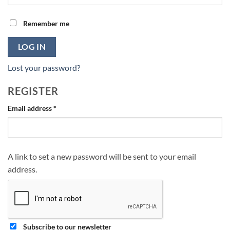
Remember me
LOG IN
Lost your password?
REGISTER
Required
Email address
*
A link to set a new password will be sent to your email
address.
Subscribe to our newsletter