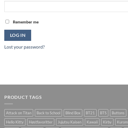
Remember me
LOG IN
Lost your password?
PRODUCT TAGS
Attack on Titan
Back to School
Blind Box
BT21
BTS
Buttons
Hello Kitty
Høstfavoritter
Jujutsu Kaisen
Kawaii
Kirby
Kurom