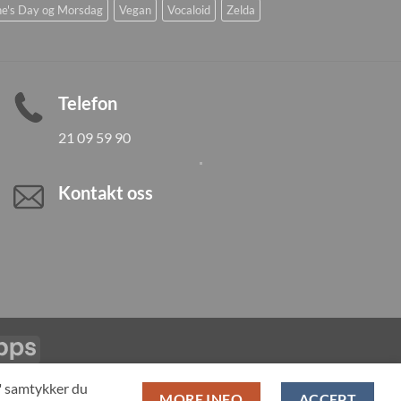
ne's Day og Morsdag
Vegan
Vocaloid
Zelda
Telefon
21 09 59 90
Kontakt oss
Vipps
LL PRODUCTS
T" samtykker du
MORE INFO
ACCEPT