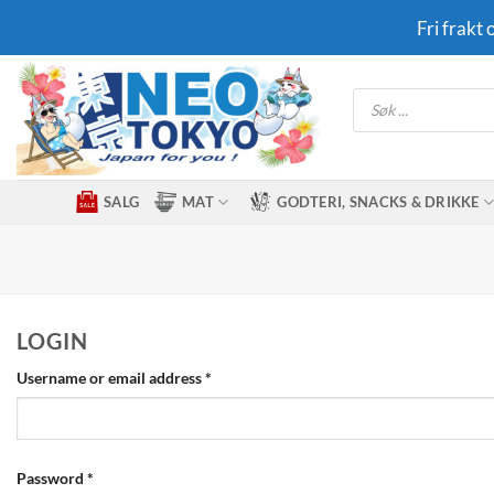
Skip
Fri frakt
to
content
Products
search
SALG
MAT
GODTERI, SNACKS & DRIKKE
LOGIN
Required
Username or email address
*
Required
Password
*