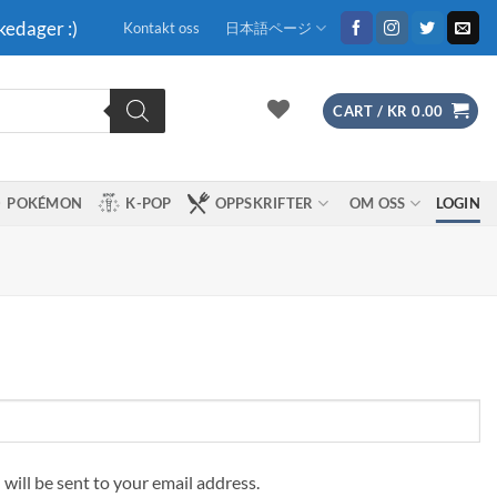
kedager :)
Kontakt oss
日本語ページ
CART /
KR
0.00
POKÉMON
K-POP
OPPSKRIFTER
OM OSS
LOGIN
 will be sent to your email address.