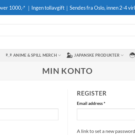
 over 1000,-* ｜Ingen tollavgift｜Sendes fra Oslo, innen 2-4 vir
ANIME & SPILL MERCH
JAPANSKE PRODUKTER
MIN KONTO
REGISTER
Required
Email address
*
A link to set a new password