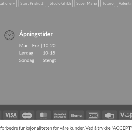
tationery
Stort Priskutt!
Studio Ghibli
Super Mario
Totoro
Valenti
Åpningstider
Man - Fre | 10-20
Lørdag | 10-18
Søndag | Stengt
Visa
Visa
Maestro
MasterCard
MasterCard
Klarna
DanKort
Credit
Electron
2
Card
LINGER
KONTAKT OSS
OM OSS
SPESIALBESTILLING
MIN KONTO
A
og forbedre funksjonaliteten for våre kunder. Ved å trykke "ACCEP