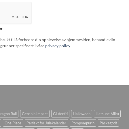
er
i brukt til å forbedre din opplevelse av hjemmesiden, behandle din
grunner spesifisert i våre
privacy policy
.
ragon Ball
Genshin Impact
Glutenfri
Halloween
Hatsune Miku
One Piece
Perfekt for Julekalender
Pompompurin
Påskegodt