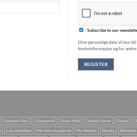
Subscribe to our newslett
Dine personlige data vil kun bl
kontoinformasjon og for andre 
REGISTER
Chainsaw Man
Cinnamoroll
Death Note
Demon Slayer
Disney
D
i
Lulu Anbefaler
My Hero Academia
My Melody
Naruto
Nintendo