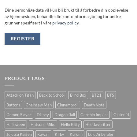
Dine personlige data vil kun bli brukt til å forbedre din opplevelse
av hjemmesiden, behandle din kontoinformasjon og for andre
grunner spesifisert i våre
privacy policy
.
REGISTER
PRODUCT TAGS
Attack on Titan
Back to School
Blind Box
BT21
BTS
Buttons
Chainsaw Man
Cinnamoroll
Death Note
Demon Slayer
Disney
Dragon Ball
Genshin Impact
Glutenfri
Halloween
Hatsune Miku
Hello Kitty
Høstfavoritter
Jujutsu Kaisen
Kawaii
Kirby
Kuromi
Lulu Anbefaler