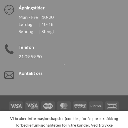
Åpningstider
Man - Fre | 10-20
Lørdag | 10-18
Søndag | Stengt
Telefon
21 09 59 90
Kontakt oss
Visa
Visa
Maestro
MasterCard
MasterCard
Klarna
DanK
Electron
2
Credit
Vipps
Vi bruker informasjonskapsler (cookies) for å spore trafikk og
Card
forbedre funksjonaliteten for våre kunder. Ved å trykke
TILBAKEKALLINGER
KONTAKT OSS
OM OSS