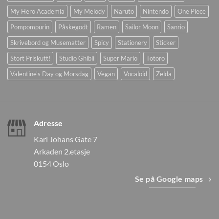
My Hero Academia
My Melody
Naruto
Nintendo
One Piece
Pompompurin
Påskegodt
Ramen
Sailor Moon
Sanrio
Skrivebord og Musematter
Spicy
Stationery
Sticker
Stort Priskutt!
Studio Ghibli
Super Mario
Totoro
Valentine's Day og Morsdag
Vegan
Vocaloid
Zelda
Adresse
Karl Johans Gate 7
Arkaden 2.etasje
0154 Oslo
Se på Google maps