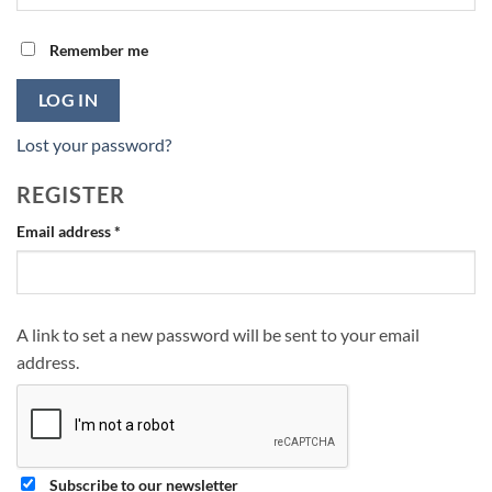
Remember me
LOG IN
Lost your password?
REGISTER
Required
Email address
*
A link to set a new password will be sent to your email
address.
Subscribe to our newsletter