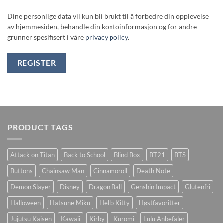
Dine personlige data vil kun bli brukt til å forbedre din opplevelse
av hjemmesiden, behandle din kontoinformasjon og for andre
grunner spesifisert i våre
privacy policy
.
REGISTER
PRODUCT TAGS
Attack on Titan
Back to School
Blind Box
BT21
BTS
Buttons
Chainsaw Man
Cinnamoroll
Death Note
Demon Slayer
Disney
Dragon Ball
Genshin Impact
Glutenfri
Halloween
Hatsune Miku
Hello Kitty
Høstfavoritter
Jujutsu Kaisen
Kawaii
Kirby
Kuromi
Lulu Anbefaler