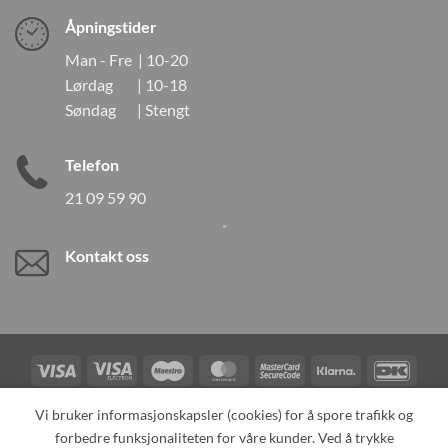
Åpningstider
Man - Fre | 10-20
Lørdag | 10-18
Søndag | Stengt
Telefon
21 09 59 90
Kontakt oss
Visa
Visa
Maestro
MasterCard
MasterCard
Klarna
DanK
Electron
2
Credit
Vipps
Vi bruker informasjonskapsler (cookies) for å spore trafikk og
Card
forbedre funksjonaliteten for våre kunder. Ved å trykke
TILBAKEKALLINGER
KONTAKT OSS
OM OSS