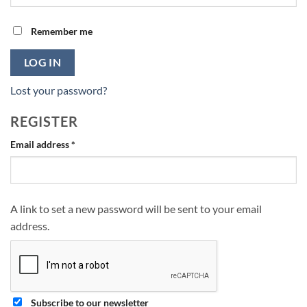
Remember me
LOG IN
Lost your password?
REGISTER
Required
Email address
*
A link to set a new password will be sent to your email
address.
Subscribe to our newsletter