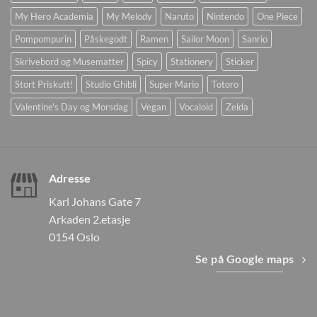
My Hero Academia
My Melody
Naruto
Nintendo
One Piece
Pompompurin
Påskegodt
Ramen
Sailor Moon
Sanrio
Skrivebord og Musematter
Spicy
Stationery
Sticker
Stort Priskutt!
Studio Ghibli
Super Mario
Totoro
Valentine's Day og Morsdag
Vegan
Vocaloid
Zelda
Adresse
Karl Johans Gate 7
Arkaden 2.etasje
0154 Oslo
Se på Google maps