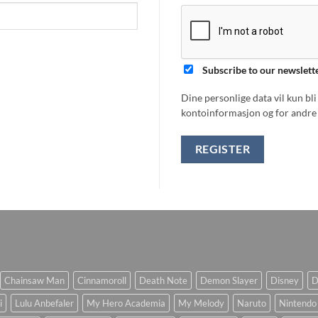
Subscribe to our newslett
Dine personlige data vil kun bl
kontoinformasjon og for andre 
REGISTER
Chainsaw Man
Cinnamoroll
Death Note
Demon Slayer
Disney
D
i
Lulu Anbefaler
My Hero Academia
My Melody
Naruto
Nintendo