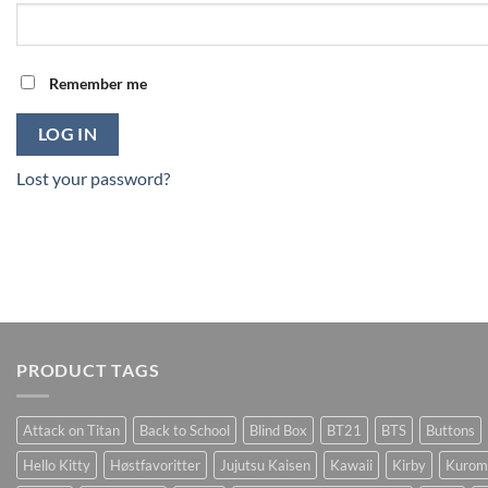
Remember me
LOG IN
Lost your password?
PRODUCT TAGS
Attack on Titan
Back to School
Blind Box
BT21
BTS
Buttons
Hello Kitty
Høstfavoritter
Jujutsu Kaisen
Kawaii
Kirby
Kurom