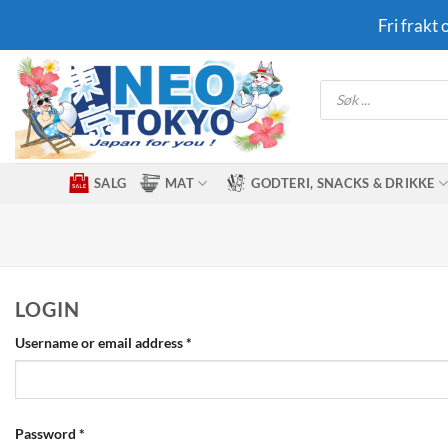
Skip
Fri frakt
to
content
Products
search
SALG
MAT
GODTERI, SNACKS & DRIKKE
LOGIN
Required
Username or email address
*
Required
Password
*