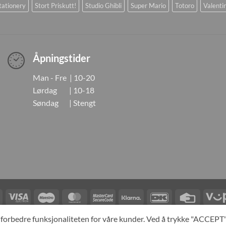
tationery
Stort Priskutt!
Studio Ghibli
Super Mario
Totoro
Valenti
Åpningstider
Man - Fre | 10-20
Lørdag | 10-18
Søndag | Stengt
Visa
Visa
Maestro
MasterCard
MasterCard
Klarna
DanKort
Credit
Electron
2
Card
LINGER
KONTAKT OSS
OM OSS
SPESIALBESTILLING
MIN KONTO
A
og forbedre funksjonaliteten for våre kunder. Ved å trykke "ACCEP