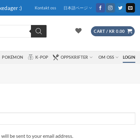
kedager :)
Kontakt oss
日本語ページ
CART /
KR
0.00
POKÉMON
K-POP
OPPSKRIFTER
OM OSS
LOGIN
 will be sent to your email address.