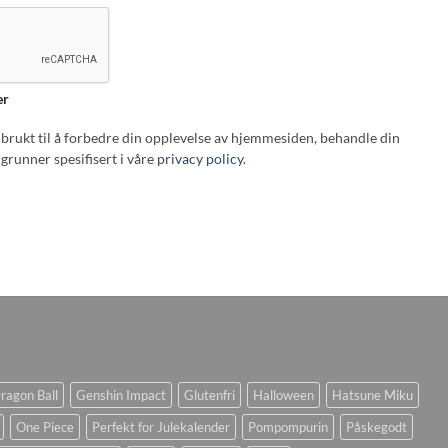
er
i brukt til å forbedre din opplevelse av hjemmesiden, behandle din
grunner spesifisert i våre
privacy policy
.
ragon Ball
Genshin Impact
Glutenfri
Halloween
Hatsune Miku
One Piece
Perfekt for Julekalender
Pompompurin
Påskegodt