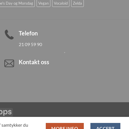
ne's Day og Morsdag
Vegan
Vocaloid
Zelda
Telefon
21 09 59 90
Kontakt oss
Vipps
LL PRODUCTS
T" samtykker du
MORE INFO
ACCEPT