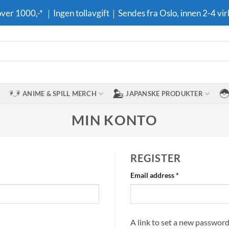
 over 1000,-* ｜Ingen tollavgift｜Sendes fra Oslo, innen 2-4 vir
ANIME & SPILL MERCH
JAPANSKE PRODUKTER
MIN KONTO
REGISTER
Required
Email address
*
A link to set a new password