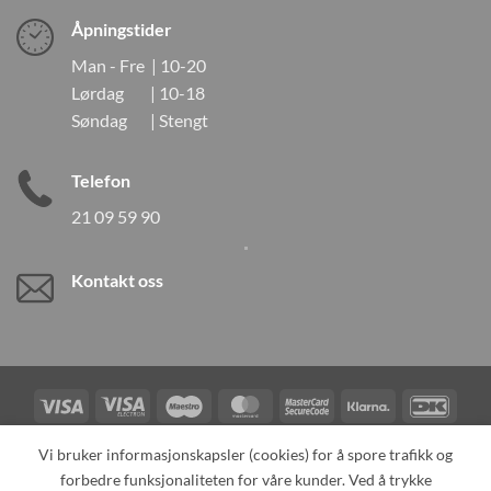
Åpningstider
Man - Fre | 10-20
Lørdag | 10-18
Søndag | Stengt
Telefon
21 09 59 90
Kontakt oss
Visa
Visa
Maestro
MasterCard
MasterCard
Klarna
DanK
Electron
2
Credit
Vipps
Vi bruker informasjonskapsler (cookies) for å spore trafikk og
Card
forbedre funksjonaliteten for våre kunder. Ved å trykke
TILBAKEKALLINGER
KONTAKT OSS
OM OSS