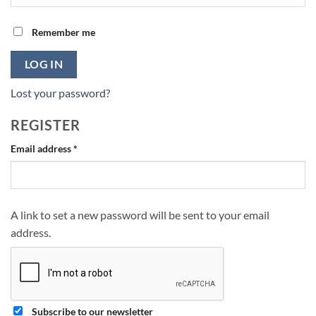
Remember me
LOG IN
Lost your password?
REGISTER
Required
Email address
*
A link to set a new password will be sent to your email
address.
Subscribe to our newsletter