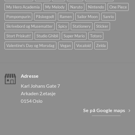
My Hero Academia
My Melody
Naruto
Nintendo
One Piece
Pompompurin
Påskegodt
Ramen
Sailor Moon
Sanrio
Skrivebord og Musematter
Spicy
Stationery
Sticker
Stort Priskutt!
Studio Ghibli
Super Mario
Totoro
Valentine's Day og Morsdag
Vegan
Vocaloid
Zelda
Adresse
Karl Johans Gate 7
Arkaden 2.etasje
0154 Oslo
Se på Google maps