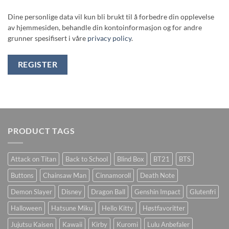
Dine personlige data vil kun bli brukt til å forbedre din opplevelse
av hjemmesiden, behandle din kontoinformasjon og for andre
grunner spesifisert i våre
privacy policy
.
REGISTER
PRODUCT TAGS
Attack on Titan
Back to School
Blind Box
BT21
BTS
Buttons
Chainsaw Man
Cinnamoroll
Death Note
Demon Slayer
Disney
Dragon Ball
Genshin Impact
Glutenfri
Halloween
Hatsune Miku
Hello Kitty
Høstfavoritter
Jujutsu Kaisen
Kawaii
Kirby
Kuromi
Lulu Anbefaler