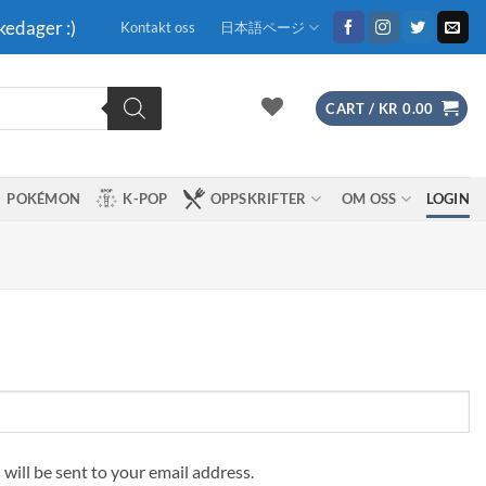
kedager :)
Kontakt oss
日本語ページ
CART /
KR
0.00
POKÉMON
K-POP
OPPSKRIFTER
OM OSS
LOGIN
 will be sent to your email address.