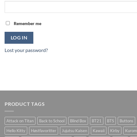
Remember me
LOG IN
Lost your password?
PRODUCT TAGS
Attack on Titan
Back to School
Blind Box
BT21
BTS
Buttons
Hello Kitty
Høstfavoritter
Jujutsu Kaisen
Kawaii
Kirby
Kurom