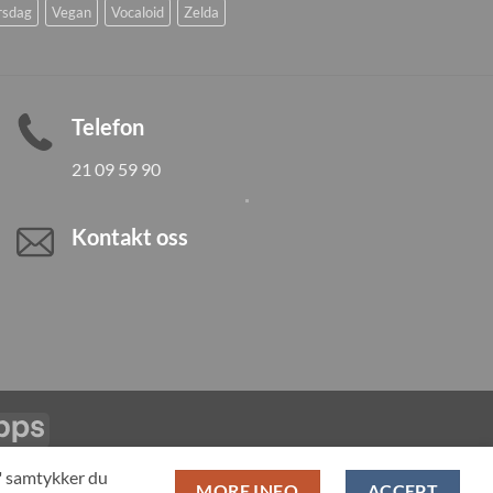
rsdag
Vegan
Vocaloid
Zelda
Telefon
21 09 59 90
Kontakt oss
Vipps
LL PRODUCTS
T" samtykker du
MORE INFO
ACCEPT