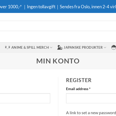
 over 1000,-* ｜Ingen tollavgift｜Sendes fra Oslo, innen 2-4 vir
ANIME & SPILL MERCH
JAPANSKE PRODUKTER
MIN KONTO
REGISTER
Required
Email address
*
A link to set a new password