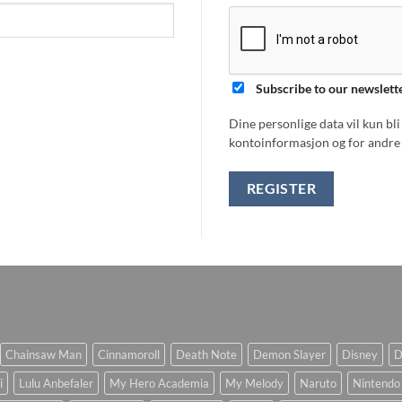
Subscribe to our newslett
Dine personlige data vil kun bl
kontoinformasjon og for andre 
REGISTER
Chainsaw Man
Cinnamoroll
Death Note
Demon Slayer
Disney
D
i
Lulu Anbefaler
My Hero Academia
My Melody
Naruto
Nintendo