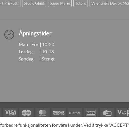
rt Priskutt!
Studio Ghibli
Super Mario
Totoro
Valentine's Day og Mo
Åpningstider
Man - Fre | 10-20
Lørdag | 10-18
Søndag | Stengt
Visa
Visa
Maestro
MasterCard
MasterCard
Klarna
DanKort
Credit
Electron
2
Card
LINGER
KONTAKT OSS
OM OSS
SPESIALBESTILLING
MIN KONTO
A
og forbedre funksjonaliteten for våre kunder. Ved å trykke "ACCEP