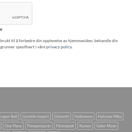
er
i brukt til å forbedre din opplevelse av hjemmesiden, behandle din
grunner spesifisert i våre
privacy policy
.
ragon Ball
Genshin Impact
Glutenfri
Halloween
Hatsune Miku
One Piece
Pompompurin
Påskegodt
Ramen
Sailor Moon