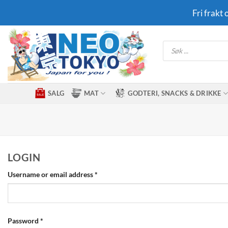
Skip
Fri frakt
to
content
Products
search
SALG
MAT
GODTERI, SNACKS & DRIKKE
LOGIN
Required
Username or email address
*
Required
Password
*