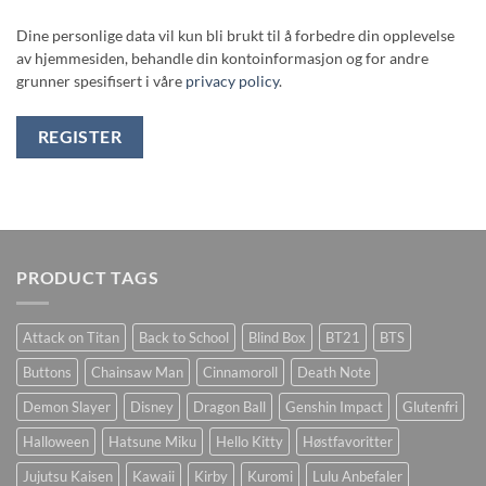
Dine personlige data vil kun bli brukt til å forbedre din opplevelse
av hjemmesiden, behandle din kontoinformasjon og for andre
grunner spesifisert i våre
privacy policy
.
REGISTER
PRODUCT TAGS
Attack on Titan
Back to School
Blind Box
BT21
BTS
Buttons
Chainsaw Man
Cinnamoroll
Death Note
Demon Slayer
Disney
Dragon Ball
Genshin Impact
Glutenfri
Halloween
Hatsune Miku
Hello Kitty
Høstfavoritter
Jujutsu Kaisen
Kawaii
Kirby
Kuromi
Lulu Anbefaler