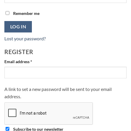
Remember me
LOG IN
Lost your password?
REGISTER
Required
Email address
*
A link to set a new password will be sent to your email
address.
Subscribe to our newsletter