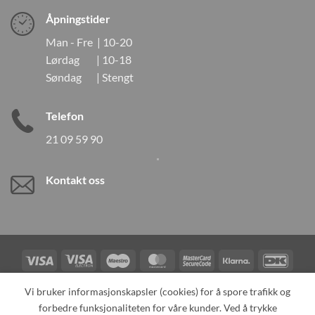
Åpningstider
Man - Fre | 10-20
Lørdag | 10-18
Søndag | Stengt
Telefon
21 09 59 90
Kontakt oss
Visa
Visa
Maestro
MasterCard
MasterCard
Klarna
DanK
Electron
2
Credit
Vipps
Vi bruker informasjonskapsler (cookies) for å spore trafikk og
Card
forbedre funksjonaliteten for våre kunder. Ved å trykke
TILBAKEKALLINGER
KONTAKT OSS
OM OSS