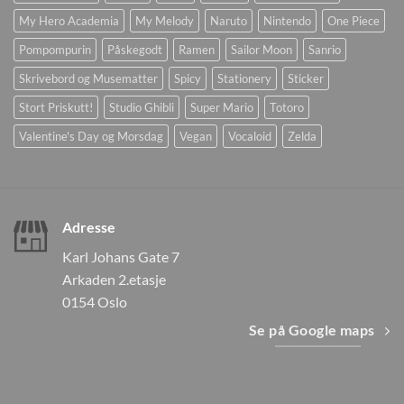
My Hero Academia
My Melody
Naruto
Nintendo
One Piece
Pompompurin
Påskegodt
Ramen
Sailor Moon
Sanrio
Skrivebord og Musematter
Spicy
Stationery
Sticker
Stort Priskutt!
Studio Ghibli
Super Mario
Totoro
Valentine's Day og Morsdag
Vegan
Vocaloid
Zelda
Adresse
Karl Johans Gate 7
Arkaden 2.etasje
0154 Oslo
Se på Google maps