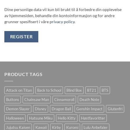
Dine personlige data vil kun bli brukt til å forbedre din opplevelse
av hjemmesiden, behandle din kontoinformasjon og for andre
grunner spesifisert i våre
privacy policy
.
REGISTER
PRODUCT TAGS
Attack on Titan
Back to School
Blind Box
BT21
BTS
Buttons
Chainsaw Man
Cinnamoroll
Death Note
Demon Slayer
Disney
Dragon Ball
Genshin Impact
Glutenfri
Halloween
Hatsune Miku
Hello Kitty
Høstfavoritter
Jujutsu Kaisen
Kawaii
Kirby
Kuromi
Lulu Anbefaler