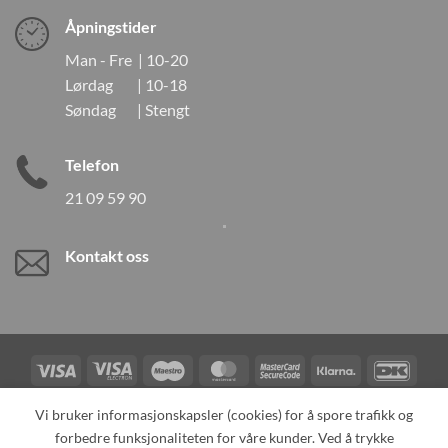
Åpningstider
Man - Fre | 10-20
Lørdag | 10-18
Søndag | Stengt
Telefon
21 09 59 90
Kontakt oss
Visa
Visa
Maestro
MasterCard
MasterCard
Klarna
DanK
Electron
2
Credit
Vipps
Vi bruker informasjonskapsler (cookies) for å spore trafikk og
Card
forbedre funksjonaliteten for våre kunder. Ved å trykke
TILBAKEKALLINGER
KONTAKT OSS
OM OSS