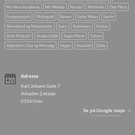
My Hero Academia
My Melody
Naruto
Nintendo
One Piece
Pompompurin
Påskegodt
Ramen
Sailor Moon
Sanrio
Skrivebord og Musematter
Spicy
Stationery
Sticker
Stort Priskutt!
Studio Ghibli
Super Mario
Totoro
Valentine's Day og Morsdag
Vegan
Vocaloid
Zelda
Adresse
Karl Johans Gate 7
Arkaden 2.etasje
0154 Oslo
Se på Google maps