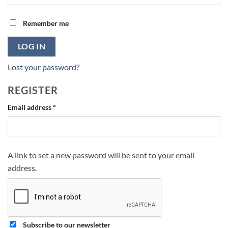
Remember me
LOG IN
Lost your password?
REGISTER
Required
Email address
*
A link to set a new password will be sent to your email
address.
Subscribe to our newsletter