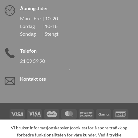
Åpningstider
Man - Fre | 10-20
Lørdag | 10-18
Søndag | Stengt
Telefon
21 09 59 90
Kontakt oss
Visa
Visa
Maestro
MasterCard
MasterCard
Klarna
DanK
Electron
2
Credit
Vipps
Vi bruker informasjonskapsler (cookies) for å spore trafikk og
Card
forbedre funksjonaliteten for våre kunder. Ved å trykke
TILBAKEKALLINGER
KONTAKT OSS
OM OSS