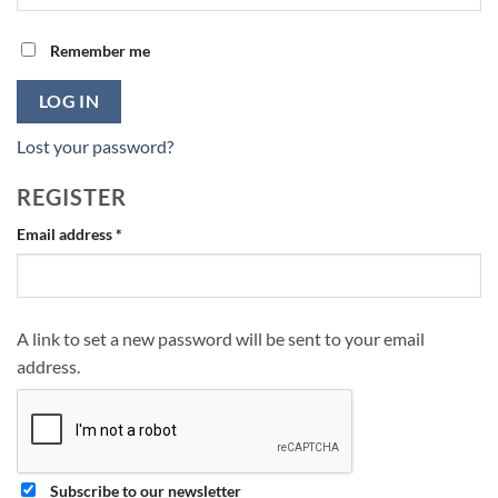
Remember me
LOG IN
Lost your password?
REGISTER
Required
Email address
*
A link to set a new password will be sent to your email
address.
Subscribe to our newsletter