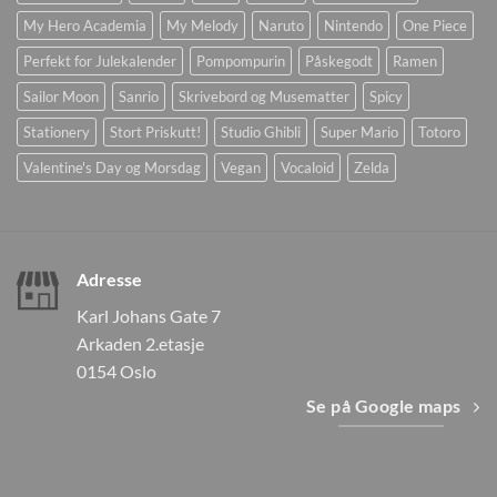
My Hero Academia
My Melody
Naruto
Nintendo
One Piece
Perfekt for Julekalender
Pompompurin
Påskegodt
Ramen
Sailor Moon
Sanrio
Skrivebord og Musematter
Spicy
Stationery
Stort Priskutt!
Studio Ghibli
Super Mario
Totoro
Valentine's Day og Morsdag
Vegan
Vocaloid
Zelda
Adresse
Karl Johans Gate 7
Arkaden 2.etasje
0154 Oslo
Se på Google maps