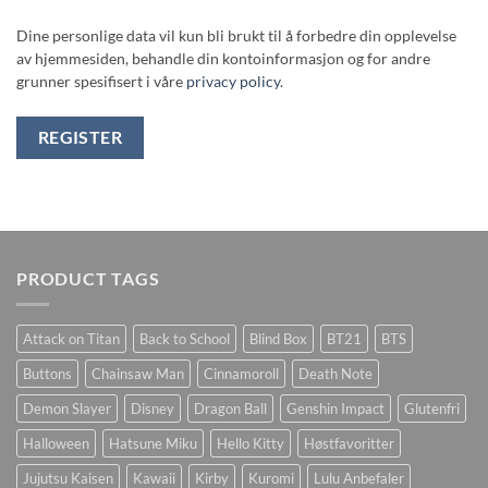
Dine personlige data vil kun bli brukt til å forbedre din opplevelse
av hjemmesiden, behandle din kontoinformasjon og for andre
grunner spesifisert i våre
privacy policy
.
REGISTER
PRODUCT TAGS
Attack on Titan
Back to School
Blind Box
BT21
BTS
Buttons
Chainsaw Man
Cinnamoroll
Death Note
Demon Slayer
Disney
Dragon Ball
Genshin Impact
Glutenfri
Halloween
Hatsune Miku
Hello Kitty
Høstfavoritter
Jujutsu Kaisen
Kawaii
Kirby
Kuromi
Lulu Anbefaler