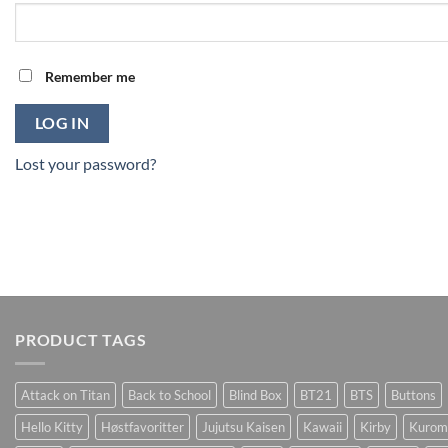
Remember me
LOG IN
Lost your password?
PRODUCT TAGS
Attack on Titan
Back to School
Blind Box
BT21
BTS
Buttons
Hello Kitty
Høstfavoritter
Jujutsu Kaisen
Kawaii
Kirby
Kurom