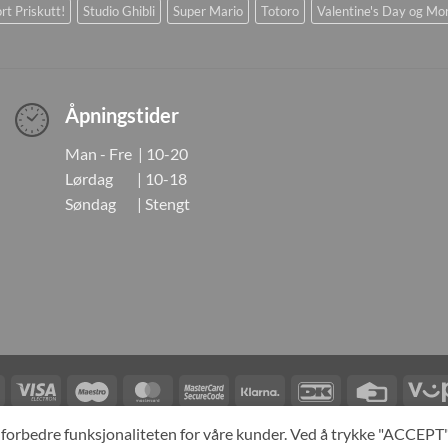
rt Priskutt!
Studio Ghibli
Super Mario
Totoro
Valentine's Day og Mo
Åpningstider
Man - Fre | 10-20
Lørdag | 10-18
Søndag | Stengt
Visa
Visa
Maestro
MasterCard
MasterCard
Klarna
DanKort
Credit
Electron
2
Card
LINGER
KONTAKT OSS
OM OSS
SPESIALBESTILLING
MIN KONTO
A
og forbedre funksjonaliteten for våre kunder. Ved å trykke "ACCEP