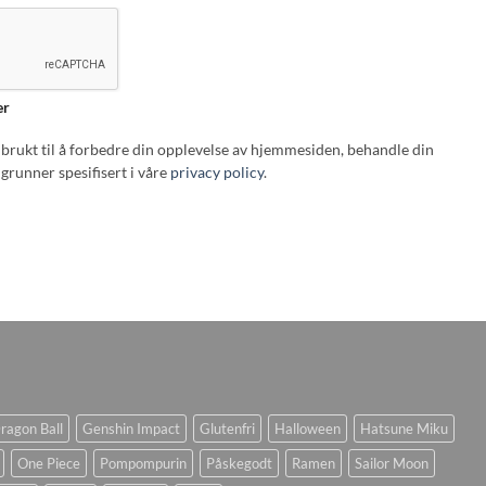
er
i brukt til å forbedre din opplevelse av hjemmesiden, behandle din
grunner spesifisert i våre
privacy policy
.
ragon Ball
Genshin Impact
Glutenfri
Halloween
Hatsune Miku
One Piece
Pompompurin
Påskegodt
Ramen
Sailor Moon