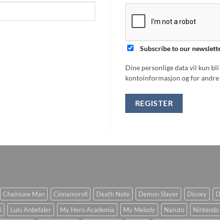
Subscribe to our newslett
Dine personlige data vil kun bl
kontoinformasjon og for andre 
REGISTER
Chainsaw Man
Cinnamoroll
Death Note
Demon Slayer
Disney
D
i
Lulu Anbefaler
My Hero Academia
My Melody
Naruto
Nintendo