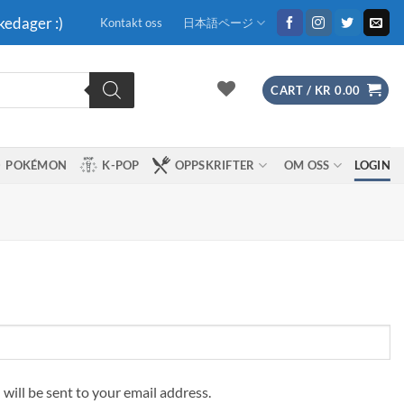
kedager :)
Kontakt oss
日本語ページ
CART /
KR
0.00
POKÉMON
K-POP
OPPSKRIFTER
OM OSS
LOGIN
 will be sent to your email address.