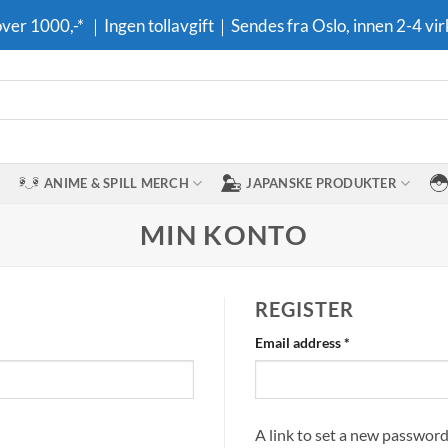
 over 1000,-* ｜Ingen tollavgift｜Sendes fra Oslo, innen 2-4 vir
ANIME & SPILL MERCH
JAPANSKE PRODUKTER
MIN KONTO
REGISTER
Required
Email address
*
A link to set a new password