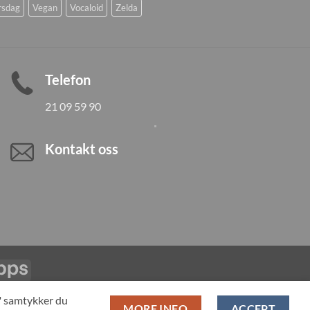
rsdag
Vegan
Vocaloid
Zelda
Telefon
21 09 59 90
Kontakt oss
Vipps
LL PRODUCTS
T" samtykker du
MORE INFO
ACCEPT