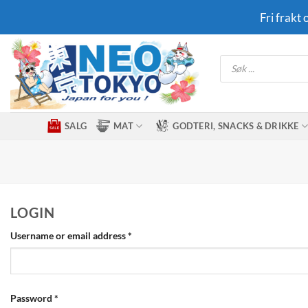
Skip
Fri frakt
to
content
Products
search
SALG
MAT
GODTERI, SNACKS & DRIKKE
LOGIN
Required
Username or email address
*
Required
Password
*