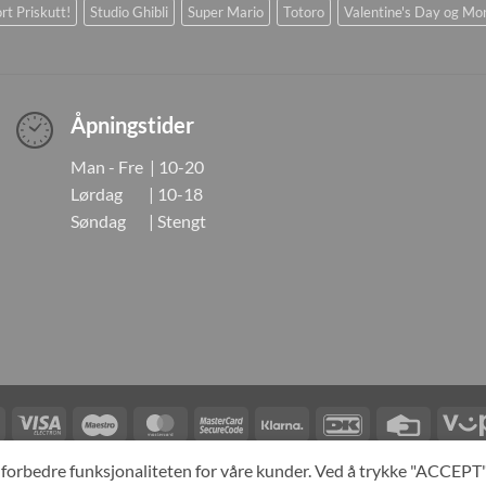
rt Priskutt!
Studio Ghibli
Super Mario
Totoro
Valentine's Day og Mo
Åpningstider
Man - Fre | 10-20
Lørdag | 10-18
Søndag | Stengt
Visa
Visa
Maestro
MasterCard
MasterCard
Klarna
DanKort
Credit
Electron
2
Card
LINGER
KONTAKT OSS
OM OSS
SPESIALBESTILLING
MIN KONTO
A
og forbedre funksjonaliteten for våre kunder. Ved å trykke "ACCEP