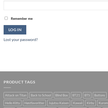
Remember me
LOG IN
Lost your password?
PRODUCT TAGS
Attack on Titan
Back to School
Blind Box
BT21
BTS
Buttons
Hello Kitty
Høstfavoritter
Jujutsu Kaisen
Kawaii
Kirby
Kurom