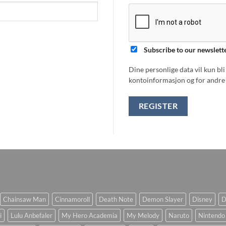
Subscribe to our newslett
Dine personlige data vil kun bl
kontoinformasjon og for andre 
REGISTER
Chainsaw Man
Cinnamoroll
Death Note
Demon Slayer
Disney
D
i
Lulu Anbefaler
My Hero Academia
My Melody
Naruto
Nintendo