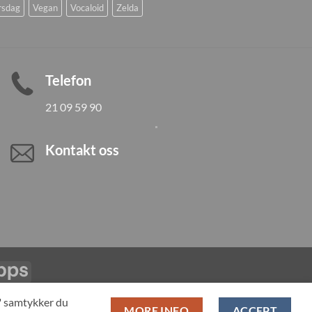
rsdag
Vegan
Vocaloid
Zelda
Telefon
21 09 59 90
Kontakt oss
Vipps
LL PRODUCTS
T" samtykker du
MORE INFO
ACCEPT