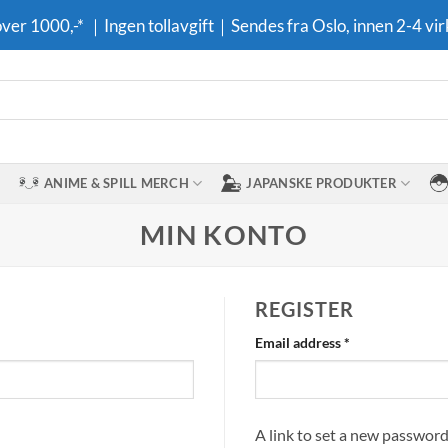
 over 1000,-* ｜Ingen tollavgift｜Sendes fra Oslo, innen 2-4 vir
ANIME & SPILL MERCH
JAPANSKE PRODUKTER
MIN KONTO
REGISTER
Required
Email address
*
A link to set a new password