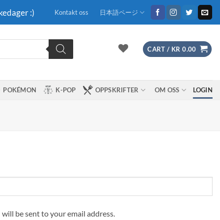
kedager :)
Kontakt oss
日本語ページ
CART /
KR
0.00
POKÉMON
K-POP
OPPSKRIFTER
OM OSS
LOGIN
 will be sent to your email address.