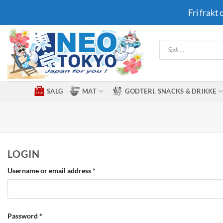
Skip
Fri frakt
to
content
Products
search
SALG
MAT
GODTERI, SNACKS & DRIKKE
LOGIN
Required
Username or email address
*
Required
Password
*