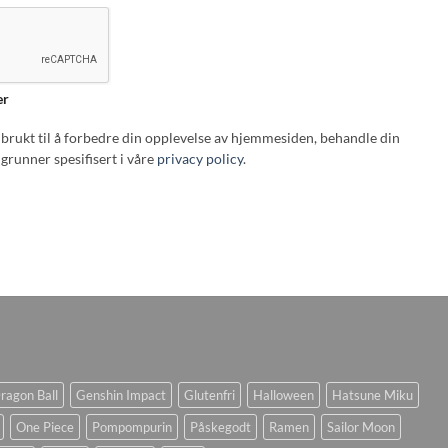
er
i brukt til å forbedre din opplevelse av hjemmesiden, behandle din
grunner spesifisert i våre
privacy policy
.
ragon Ball
Genshin Impact
Glutenfri
Halloween
Hatsune Miku
One Piece
Pompompurin
Påskegodt
Ramen
Sailor Moon