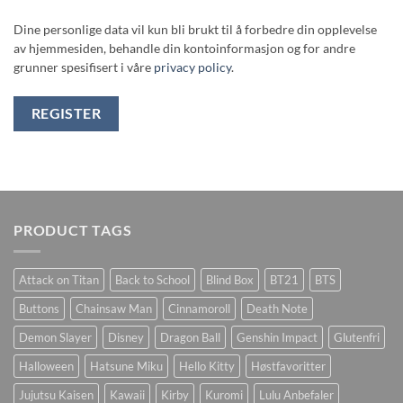
Dine personlige data vil kun bli brukt til å forbedre din opplevelse
av hjemmesiden, behandle din kontoinformasjon og for andre
grunner spesifisert i våre
privacy policy
.
REGISTER
PRODUCT TAGS
Attack on Titan
Back to School
Blind Box
BT21
BTS
Buttons
Chainsaw Man
Cinnamoroll
Death Note
Demon Slayer
Disney
Dragon Ball
Genshin Impact
Glutenfri
Halloween
Hatsune Miku
Hello Kitty
Høstfavoritter
Jujutsu Kaisen
Kawaii
Kirby
Kuromi
Lulu Anbefaler