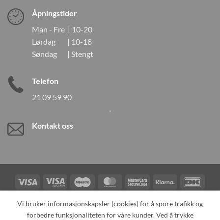
Åpningstider
Man - Fre | 10-20
Lørdag | 10-18
Søndag | Stengt
Telefon
21 09 59 90
Kontakt oss
Visa
Visa
Maestro
MasterCard
MasterCard
Klarna
DanK
Electron
2
Credit
Vipps
Vi bruker informasjonskapsler (cookies) for å spore trafikk og
Card
forbedre funksjonaliteten for våre kunder. Ved å trykke
TILBAKEKALLINGER
KONTAKT OSS
OM OSS