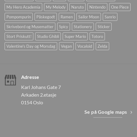
My Hero Academia
My Melody
Naruto
Nintendo
One Piece
Pompompurin
Påskegodt
Ramen
Sailor Moon
Sanrio
Skrivebord og Musematter
Spicy
Stationery
Sticker
Stort Priskutt!
Studio Ghibli
Super Mario
Totoro
Valentine's Day og Morsdag
Vegan
Vocaloid
Zelda
Adresse
Karl Johans Gate 7
Arkaden 2.etasje
0154 Oslo
Se på Google maps