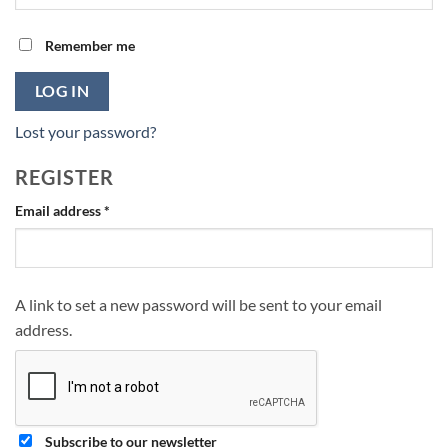
Remember me
LOG IN
Lost your password?
REGISTER
Required
Email address
*
A link to set a new password will be sent to your email
address.
Subscribe to our newsletter