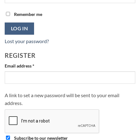
Remember me
LOG IN
Lost your password?
REGISTER
Required
Email address
*
A link to set a new password will be sent to your email
address.
Subscribe to our newsletter