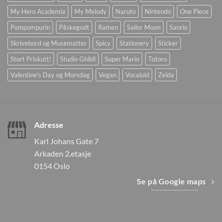
My Hero Academia
My Melody
Naruto
Nintendo
One Piece
Pompompurin
Påskegodt
Ramen
Sailor Moon
Sanrio
Skrivebord og Musematter
Spicy
Stationery
Sticker
Stort Priskutt!
Studio Ghibli
Super Mario
Totoro
Valentine's Day og Morsdag
Vegan
Vocaloid
Zelda
Adresse
Karl Johans Gate 7
Arkaden 2.etasje
0154 Oslo
Se på Google maps