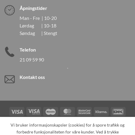
Åpningstider
Man - Fre | 10-20
Lørdag | 10-18
Søndag | Stengt
Telefon
21 09 59 90
Kontakt oss
Visa
Visa
Maestro
MasterCard
MasterCard
Klarna
DanK
Electron
2
Credit
Vipps
Vi bruker informasjonskapsler (cookies) for å spore trafikk og
Card
forbedre funksjonaliteten for våre kunder. Ved å trykke
TILBAKEKALLINGER
KONTAKT OSS
OM OSS