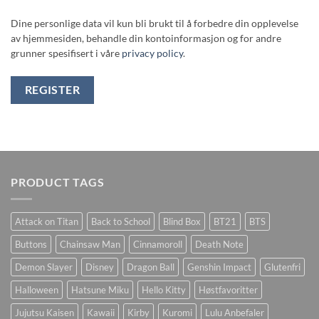
Dine personlige data vil kun bli brukt til å forbedre din opplevelse
av hjemmesiden, behandle din kontoinformasjon og for andre
grunner spesifisert i våre
privacy policy
.
REGISTER
PRODUCT TAGS
Attack on Titan
Back to School
Blind Box
BT21
BTS
Buttons
Chainsaw Man
Cinnamoroll
Death Note
Demon Slayer
Disney
Dragon Ball
Genshin Impact
Glutenfri
Halloween
Hatsune Miku
Hello Kitty
Høstfavoritter
Jujutsu Kaisen
Kawaii
Kirby
Kuromi
Lulu Anbefaler