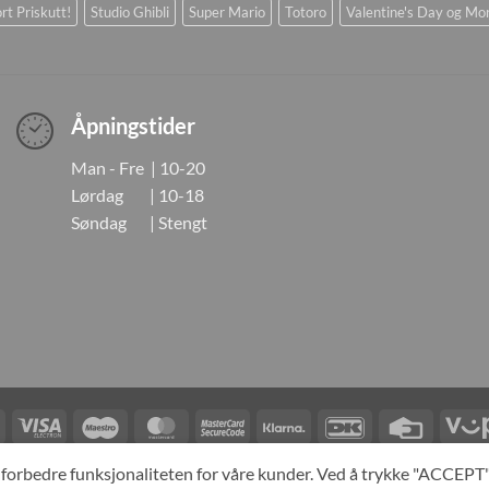
rt Priskutt!
Studio Ghibli
Super Mario
Totoro
Valentine's Day og Mo
Åpningstider
Man - Fre | 10-20
Lørdag | 10-18
Søndag | Stengt
Visa
Visa
Maestro
MasterCard
MasterCard
Klarna
DanKort
Credit
Electron
2
Card
LINGER
KONTAKT OSS
OM OSS
SPESIALBESTILLING
MIN KONTO
A
og forbedre funksjonaliteten for våre kunder. Ved å trykke "ACCEP