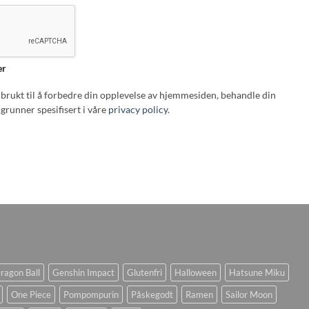
er
i brukt til å forbedre din opplevelse av hjemmesiden, behandle din
grunner spesifisert i våre
privacy policy
.
ragon Ball
Genshin Impact
Glutenfri
Halloween
Hatsune Miku
One Piece
Pompompurin
Påskegodt
Ramen
Sailor Moon