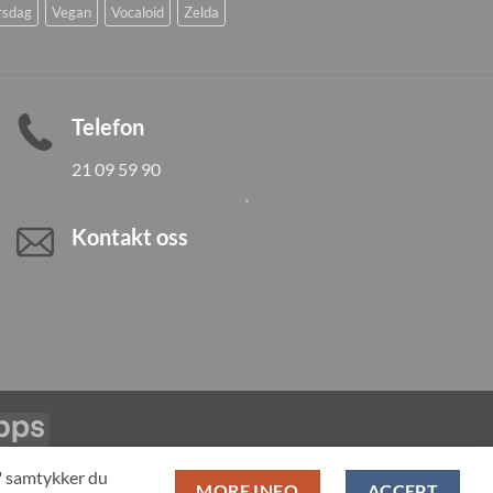
rsdag
Vegan
Vocaloid
Zelda
Telefon
21 09 59 90
Kontakt oss
Vipps
LL PRODUCTS
T" samtykker du
MORE INFO
ACCEPT