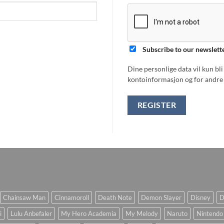
Subscribe to our newslett
Dine personlige data vil kun bl
kontoinformasjon og for andre 
REGISTER
Chainsaw Man
Cinnamoroll
Death Note
Demon Slayer
Disney
D
i
Lulu Anbefaler
My Hero Academia
My Melody
Naruto
Nintendo