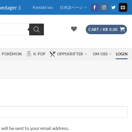
kedager :)
Kontakt oss
日本語ページ
CART /
KR
0.00
POKÉMON
K-POP
OPPSKRIFTER
OM OSS
LOGIN
 will be sent to your email address.