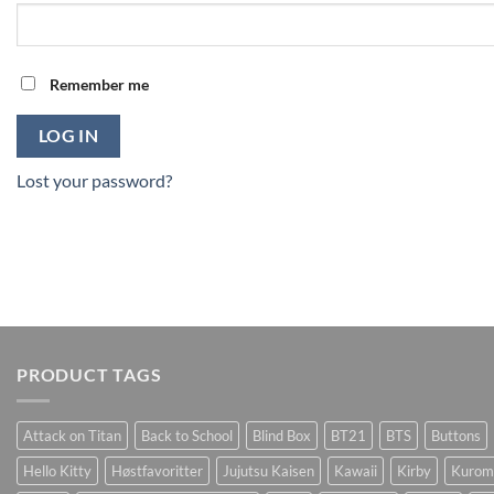
Remember me
LOG IN
Lost your password?
PRODUCT TAGS
Attack on Titan
Back to School
Blind Box
BT21
BTS
Buttons
Hello Kitty
Høstfavoritter
Jujutsu Kaisen
Kawaii
Kirby
Kurom