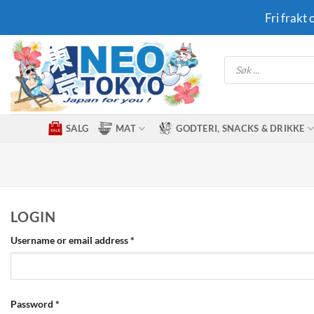
Skip
Fri frakt
to
content
Products
search
SALG
MAT
GODTERI, SNACKS & DRIKKE
LOGIN
Required
Username or email address
*
Required
Password
*