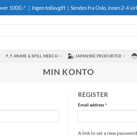
 over 1000,-* ｜Ingen tollavgift｜Sendes fra Oslo, innen 2-4 vir
ANIME & SPILL MERCH
JAPANSKE PRODUKTER
MIN KONTO
REGISTER
Required
Email address
*
A link to set a new password