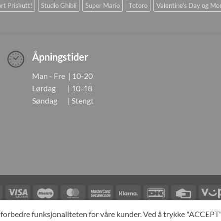
rt Priskutt!
Studio Ghibli
Super Mario
Totoro
Valentine's Day og Mo
Åpningstider
Man - Fre | 10-20
Lørdag | 10-18
Søndag | Stengt
Visa
Visa
Maestro
MasterCard
MasterCard
Klarna
DanKort
Credit
Electron
2
Card
LINGER
KONTAKT OSS
OM OSS
SPESIALBESTILLING
MIN KONTO
A
og forbedre funksjonaliteten for våre kunder. Ved å trykke "ACCEP