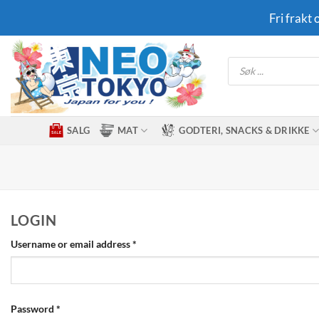
Skip
Fri frakt
to
content
Products
search
SALG
MAT
GODTERI, SNACKS & DRIKKE
LOGIN
Required
Username or email address
*
Required
Password
*