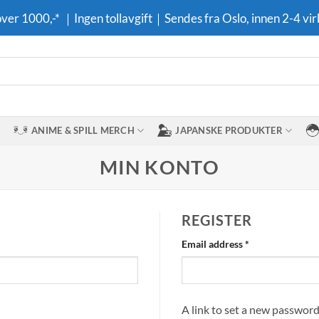
 over 1000,-* ｜Ingen tollavgift｜Sendes fra Oslo, innen 2-4 vir
ANIME & SPILL MERCH
JAPANSKE PRODUKTER
MIN KONTO
REGISTER
Required
Email address
*
A link to set a new password