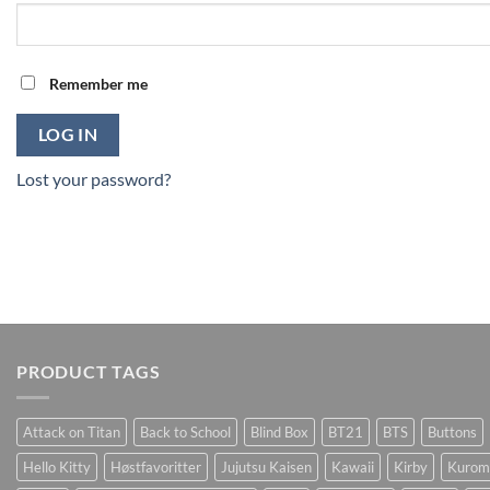
Remember me
LOG IN
Lost your password?
PRODUCT TAGS
Attack on Titan
Back to School
Blind Box
BT21
BTS
Buttons
Hello Kitty
Høstfavoritter
Jujutsu Kaisen
Kawaii
Kirby
Kurom