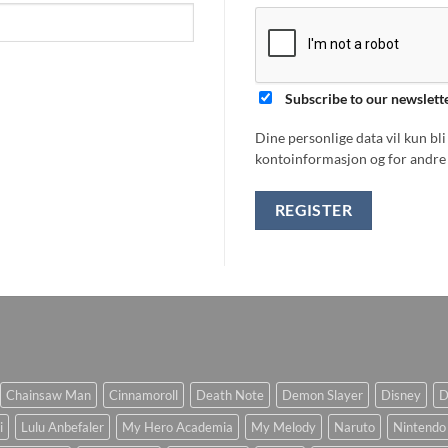
Subscribe to our newslett
Dine personlige data vil kun bl
kontoinformasjon og for andre 
REGISTER
Chainsaw Man
Cinnamoroll
Death Note
Demon Slayer
Disney
D
i
Lulu Anbefaler
My Hero Academia
My Melody
Naruto
Nintendo