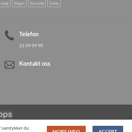
rsdag
Vegan
Vocaloid
Zelda
Telefon
21 09 59 90
Kontakt oss
Vipps
LL PRODUCTS
T" samtykker du
MORE INFO
ACCEPT