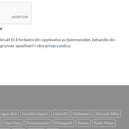
er
i brukt til å forbedre din opplevelse av hjemmesiden, behandle din
grunner spesifisert i våre
privacy policy
.
ragon Ball
Genshin Impact
Glutenfri
Halloween
Hatsune Miku
One Piece
Pompompurin
Påskegodt
Ramen
Sailor Moon