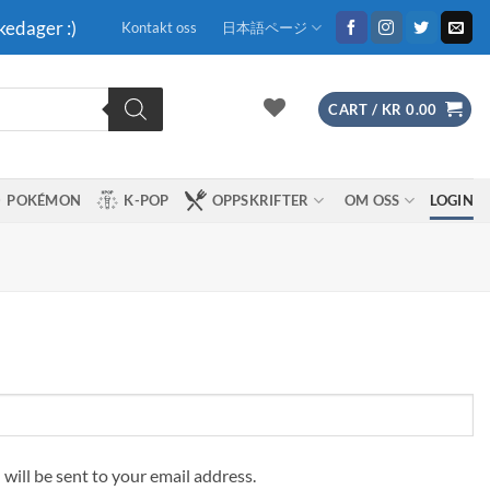
kedager :)
Kontakt oss
日本語ページ
CART /
KR
0.00
POKÉMON
K-POP
OPPSKRIFTER
OM OSS
LOGIN
 will be sent to your email address.