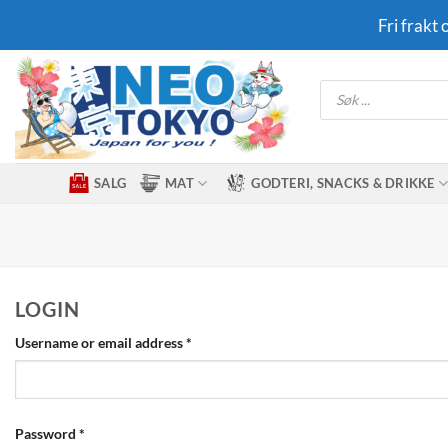
Skip
Fri frakt
to
content
Products
search
SALG
MAT
GODTERI, SNACKS & DRIKKE
LOGIN
Required
Username or email address
*
Required
Password
*