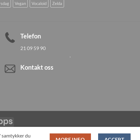
rsdag
Vegan
Vocaloid
Zelda
Telefon
21 09 59 90
Kontakt oss
Vipps
LL PRODUCTS
T" samtykker du
MORE INFO
ACCEPT