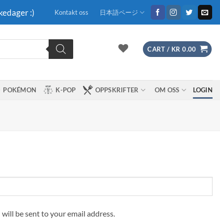
kedager :)
Kontakt oss
日本語ページ
CART /
KR
0.00
POKÉMON
K-POP
OPPSKRIFTER
OM OSS
LOGIN
 will be sent to your email address.