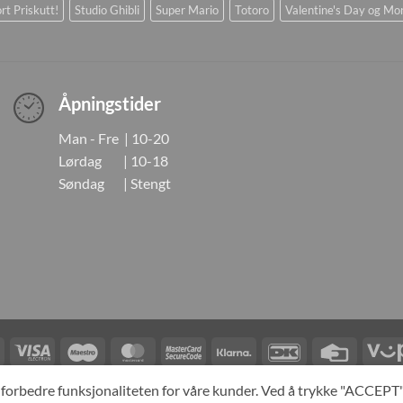
rt Priskutt!
Studio Ghibli
Super Mario
Totoro
Valentine's Day og Mo
Åpningstider
Man - Fre | 10-20
Lørdag | 10-18
Søndag | Stengt
Visa
Visa
Maestro
MasterCard
MasterCard
Klarna
DanKort
Credit
Electron
2
Card
LINGER
KONTAKT OSS
OM OSS
SPESIALBESTILLING
MIN KONTO
A
og forbedre funksjonaliteten for våre kunder. Ved å trykke "ACCEP