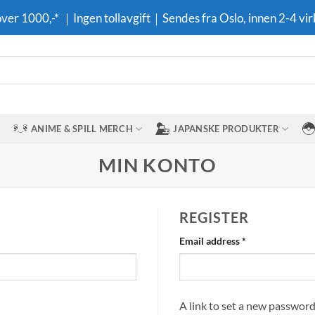
 over 1000,-* ｜Ingen tollavgift｜Sendes fra Oslo, innen 2-4 vir
ANIME & SPILL MERCH
JAPANSKE PRODUKTER
MIN KONTO
REGISTER
Required
Email address
*
A link to set a new password