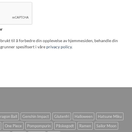
er
i brukt til å forbedre din opplevelse av hjemmesiden, behandle din
grunner spesifisert i våre
privacy policy
.
ragon Ball
Genshin Impact
Glutenfri
Halloween
Hatsune Miku
One Piece
Pompompurin
Påskegodt
Ramen
Sailor Moon