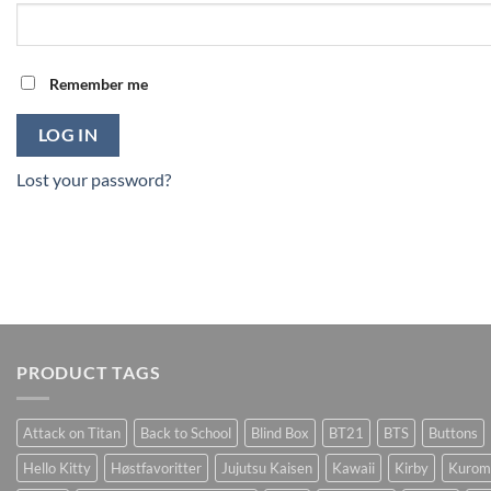
Remember me
LOG IN
Lost your password?
PRODUCT TAGS
Attack on Titan
Back to School
Blind Box
BT21
BTS
Buttons
Hello Kitty
Høstfavoritter
Jujutsu Kaisen
Kawaii
Kirby
Kurom