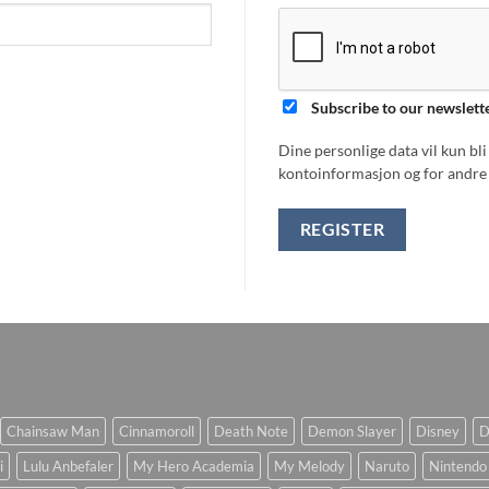
Subscribe to our newslett
Dine personlige data vil kun bl
kontoinformasjon og for andre 
REGISTER
Chainsaw Man
Cinnamoroll
Death Note
Demon Slayer
Disney
D
i
Lulu Anbefaler
My Hero Academia
My Melody
Naruto
Nintendo