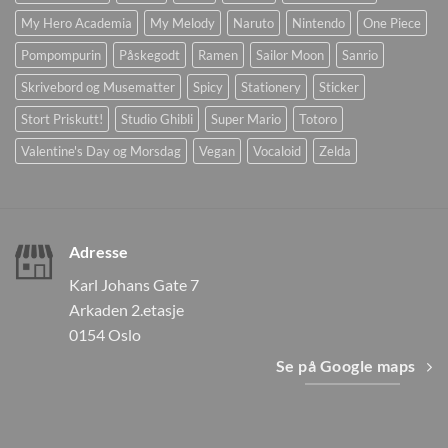
My Hero Academia
My Melody
Naruto
Nintendo
One Piece
Pompompurin
Påskegodt
Ramen
Sailor Moon
Sanrio
Skrivebord og Musematter
Spicy
Stationery
Sticker
Stort Priskutt!
Studio Ghibli
Super Mario
Totoro
Valentine's Day og Morsdag
Vegan
Vocaloid
Zelda
Adresse
Karl Johans Gate 7
Arkaden 2.etasje
0154 Oslo
Se på Google maps