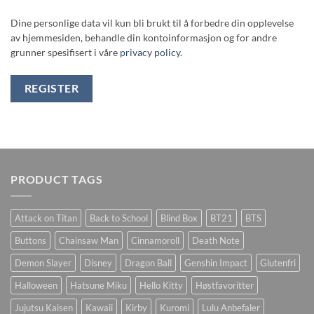
Dine personlige data vil kun bli brukt til å forbedre din opplevelse
av hjemmesiden, behandle din kontoinformasjon og for andre
grunner spesifisert i våre
privacy policy
.
REGISTER
PRODUCT TAGS
Attack on Titan
Back to School
Blind Box
BT21
BTS
Buttons
Chainsaw Man
Cinnamoroll
Death Note
Demon Slayer
Disney
Dragon Ball
Genshin Impact
Glutenfri
Halloween
Hatsune Miku
Hello Kitty
Høstfavoritter
Jujutsu Kaisen
Kawaii
Kirby
Kuromi
Lulu Anbefaler