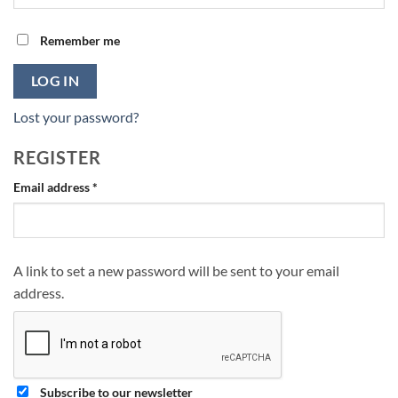
Remember me
LOG IN
Lost your password?
REGISTER
Required
Email address
*
A link to set a new password will be sent to your email
address.
Subscribe to our newsletter