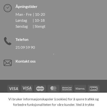
Åpningstider
Man - Fre | 10-20
Lørdag | 10-18
Søndag | Stengt
Telefon
21 09 59 90
Kontakt oss
Visa
Visa
Maestro
MasterCard
MasterCard
Klarna
DanK
Electron
2
Credit
Vipps
Vi bruker informasjonskapsler (cookies) for å spore trafikk og
Card
forbedre funksjonaliteten for våre kunder. Ved å trykke
TILBAKEKALLINGER
KONTAKT OSS
OM OSS