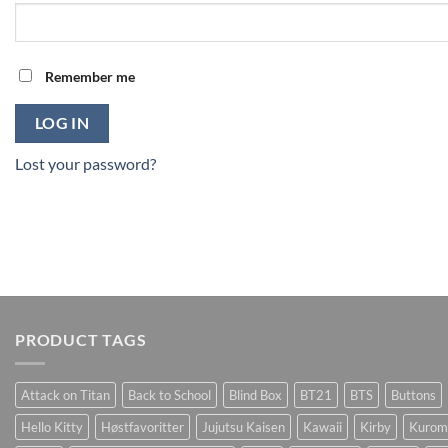
Remember me
LOG IN
Lost your password?
PRODUCT TAGS
Attack on Titan
Back to School
Blind Box
BT21
BTS
Buttons
Hello Kitty
Høstfavoritter
Jujutsu Kaisen
Kawaii
Kirby
Kurom