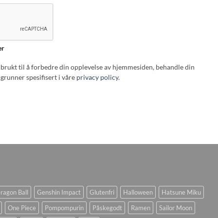
er
i brukt til å forbedre din opplevelse av hjemmesiden, behandle din
grunner spesifisert i våre
privacy policy
.
ragon Ball
Genshin Impact
Glutenfri
Halloween
Hatsune Miku
One Piece
Pompompurin
Påskegodt
Ramen
Sailor Moon