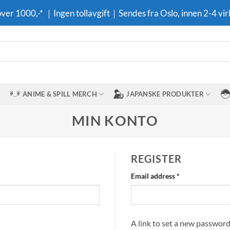
 over 1000,-* ｜Ingen tollavgift｜Sendes fra Oslo, innen 2-4 vir
ANIME & SPILL MERCH
JAPANSKE PRODUKTER
MIN KONTO
REGISTER
Required
Email address
*
A link to set a new password