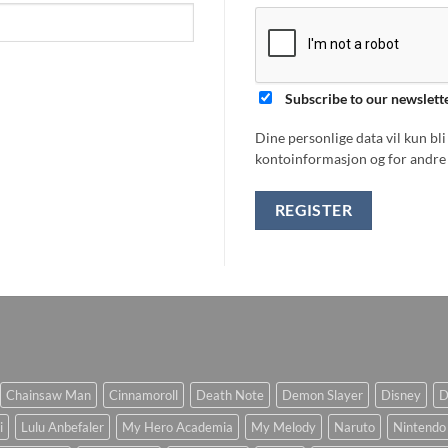
Subscribe to our newslett
Dine personlige data vil kun bl
kontoinformasjon og for andre 
REGISTER
Chainsaw Man
Cinnamoroll
Death Note
Demon Slayer
Disney
D
i
Lulu Anbefaler
My Hero Academia
My Melody
Naruto
Nintendo