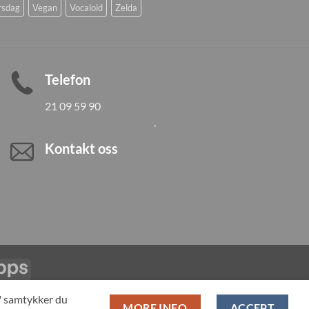
rsdag
Vegan
Vocaloid
Zelda
Telefon
21 09 59 90
Kontakt oss
Vipps
LL PRODUCTS
T" samtykker du
MORE INFO
ACCEPT