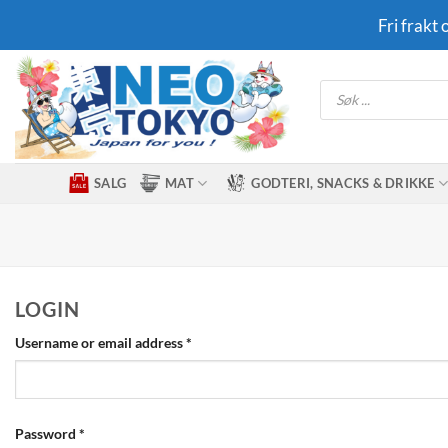
Skip
Fri frakt
to
content
Products
search
SALG
MAT
GODTERI, SNACKS & DRIKKE
LOGIN
Required
Username or email address
*
Required
Password
*