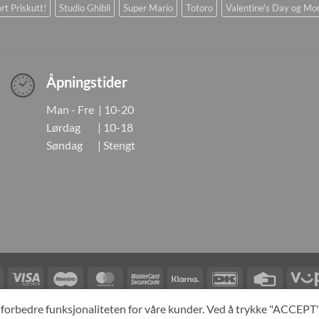
rt Priskutt!
Studio Ghibli
Super Mario
Totoro
Valentine's Day og Mo
Åpningstider
Man - Fre | 10-20
Lørdag | 10-18
Søndag | Stengt
Visa
Visa
Maestro
MasterCard
MasterCard
Klarna
DanKort
Credit
Electron
2
Card
LINGER
KONTAKT OSS
OM OSS
SPESIALBESTILLING
MIN KONTO
A
og forbedre funksjonaliteten for våre kunder. Ved å trykke "ACCEP