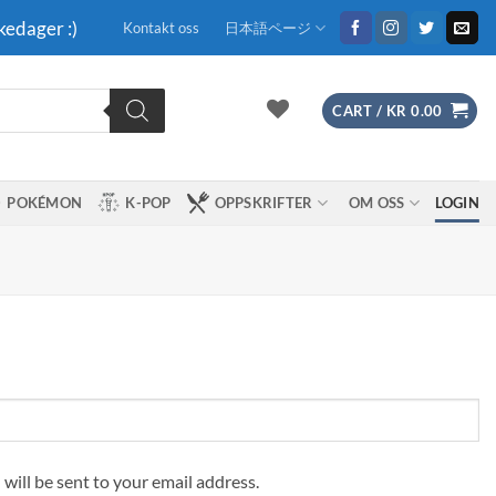
kedager :)
Kontakt oss
日本語ページ
CART /
KR
0.00
POKÉMON
K-POP
OPPSKRIFTER
OM OSS
LOGIN
 will be sent to your email address.