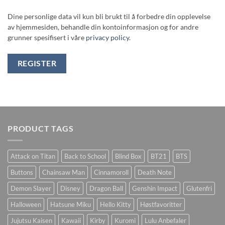
Dine personlige data vil kun bli brukt til å forbedre din opplevelse
av hjemmesiden, behandle din kontoinformasjon og for andre
grunner spesifisert i våre
privacy policy
.
REGISTER
PRODUCT TAGS
Attack on Titan
Back to School
Blind Box
BT21
BTS
Buttons
Chainsaw Man
Cinnamoroll
Death Note
Demon Slayer
Disney
Dragon Ball
Genshin Impact
Glutenfri
Halloween
Hatsune Miku
Hello Kitty
Høstfavoritter
Jujutsu Kaisen
Kawaii
Kirby
Kuromi
Lulu Anbefaler