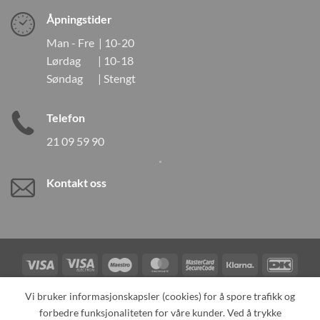
Åpningstider
Man - Fre | 10-20
Lørdag | 10-18
Søndag | Stengt
Telefon
21 09 59 90
Kontakt oss
Visa
Visa
Maestro
MasterCard
MasterCard
Klarna
DanK
Electron
2
Credit
Vipps
Vi bruker informasjonskapsler (cookies) for å spore trafikk og
Card
forbedre funksjonaliteten for våre kunder. Ved å trykke
TILBAKEKALLINGER
KONTAKT OSS
OM OSS