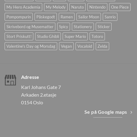
My Hero Academia
My Melody
Naruto
Nintendo
One Piece
Pompompurin
Påskegodt
Ramen
Sailor Moon
Sanrio
Skrivebord og Musematter
Spicy
Stationery
Sticker
Stort Priskutt!
Studio Ghibli
Super Mario
Totoro
Valentine's Day og Morsdag
Vegan
Vocaloid
Zelda
Adresse
Karl Johans Gate 7
Arkaden 2.etasje
0154 Oslo
Se på Google maps