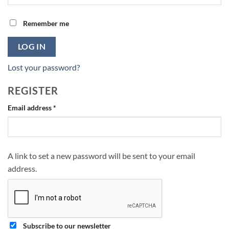
Remember me
LOG IN
Lost your password?
REGISTER
Required
Email address
*
A link to set a new password will be sent to your email
address.
Subscribe to our newsletter