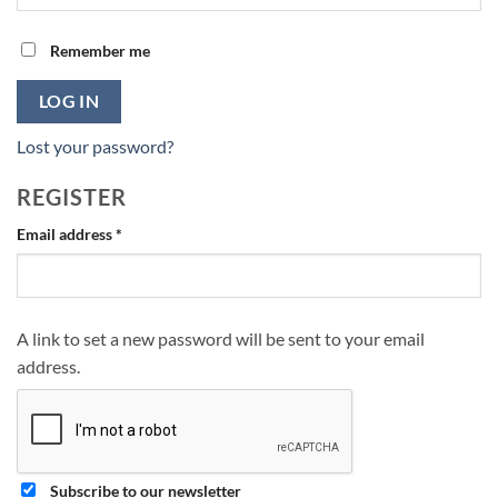
Remember me
LOG IN
Lost your password?
REGISTER
Required
Email address
*
A link to set a new password will be sent to your email
address.
Subscribe to our newsletter