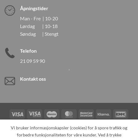
Åpningstider
Man - Fre | 10-20
Lørdag | 10-18
Søndag | Stengt
Telefon
21 09 59 90
Kontakt oss
Visa
Visa
Maestro
MasterCard
MasterCard
Klarna
DanK
Electron
2
Credit
Vipps
Vi bruker informasjonskapsler (cookies) for å spore trafikk og
Card
forbedre funksjonaliteten for våre kunder. Ved å trykke
TILBAKEKALLINGER
KONTAKT OSS
OM OSS