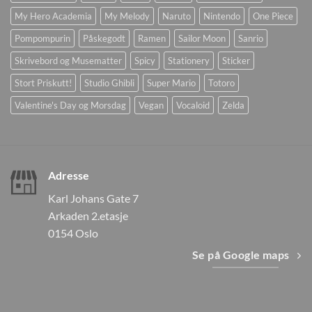
My Hero Academia
My Melody
Naruto
Nintendo
One Piece
Pompompurin
Påskegodt
Ramen
Sailor Moon
Sanrio
Skrivebord og Musematter
Spicy
Stationery
Sticker
Stort Priskutt!
Studio Ghibli
Super Mario
Totoro
Valentine's Day og Morsdag
Vegan
Vocaloid
Zelda
Adresse
Karl Johans Gate 7
Arkaden 2.etasje
0154 Oslo
Se på Google maps