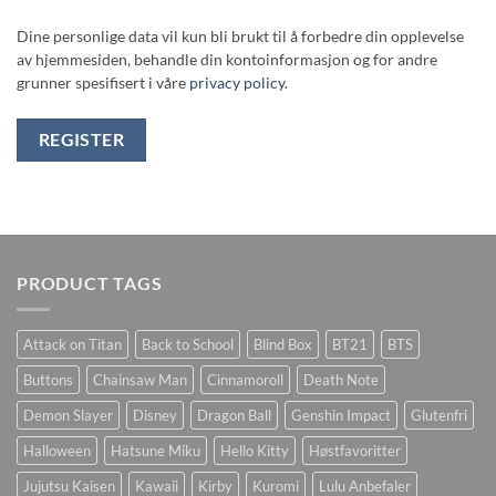
Dine personlige data vil kun bli brukt til å forbedre din opplevelse
av hjemmesiden, behandle din kontoinformasjon og for andre
grunner spesifisert i våre
privacy policy
.
REGISTER
PRODUCT TAGS
Attack on Titan
Back to School
Blind Box
BT21
BTS
Buttons
Chainsaw Man
Cinnamoroll
Death Note
Demon Slayer
Disney
Dragon Ball
Genshin Impact
Glutenfri
Halloween
Hatsune Miku
Hello Kitty
Høstfavoritter
Jujutsu Kaisen
Kawaii
Kirby
Kuromi
Lulu Anbefaler