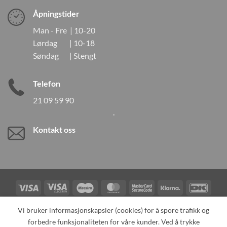
Åpningstider
Man - Fre | 10-20
Lørdag | 10-18
Søndag | Stengt
Telefon
21 09 59 90
Kontakt oss
Visa
Visa
Maestro
MasterCard
MasterCard
Klarna
DanK
Electron
2
Credit
Vipps
Vi bruker informasjonskapsler (cookies) for å spore trafikk og
Card
forbedre funksjonaliteten for våre kunder. Ved å trykke
TILBAKEKALLINGER
KONTAKT OSS
OM OSS