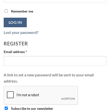
Remember me
LOG IN
Lost your password?
REGISTER
Required
Email address
*
A link to set a new password will be sent to your email
address.
Subscribe to our newsletter