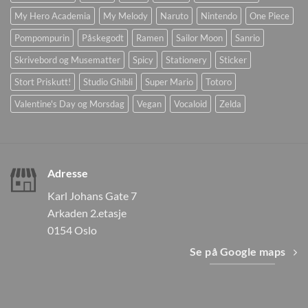
My Hero Academia
My Melody
Naruto
Nintendo
One Piece
Pompompurin
Påskegodt
Ramen
Sailor Moon
Sanrio
Skrivebord og Musematter
Spicy
Stationery
Sticker
Stort Priskutt!
Studio Ghibli
Super Mario
Totoro
Valentine's Day og Morsdag
Vegan
Vocaloid
Zelda
Adresse
Karl Johans Gate 7
Arkaden 2.etasje
0154 Oslo
Se på Google maps