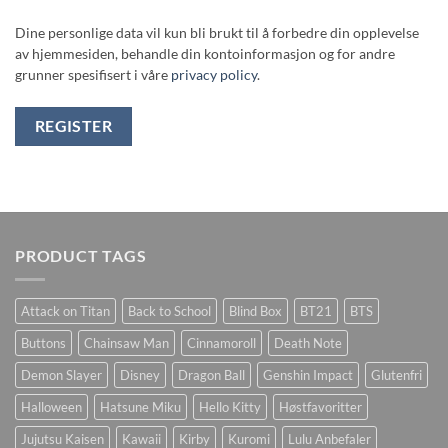
Dine personlige data vil kun bli brukt til å forbedre din opplevelse
av hjemmesiden, behandle din kontoinformasjon og for andre
grunner spesifisert i våre
privacy policy
.
REGISTER
PRODUCT TAGS
Attack on Titan
Back to School
Blind Box
BT21
BTS
Buttons
Chainsaw Man
Cinnamoroll
Death Note
Demon Slayer
Disney
Dragon Ball
Genshin Impact
Glutenfri
Halloween
Hatsune Miku
Hello Kitty
Høstfavoritter
Jujutsu Kaisen
Kawaii
Kirby
Kuromi
Lulu Anbefaler