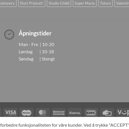
tationery
Stort Priskutt!
Studio Ghibli
Super Mario
Totoro
Valenti
Åpningstider
Man - Fre | 10-20
Lørdag | 10-18
Søndag | Stengt
Visa
Visa
Maestro
MasterCard
MasterCard
Klarna
DanKort
Credit
Electron
2
Card
LINGER
KONTAKT OSS
OM OSS
SPESIALBESTILLING
MIN KONTO
A
og forbedre funksjonaliteten for våre kunder. Ved å trykke "ACCEP