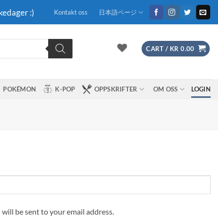
kedager :)
Kontakt oss
日本語ページ
CART /
KR
0.00
POKÉMON
K-POP
OPPSKRIFTER
OM OSS
LOGIN
 will be sent to your email address.