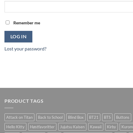
Remember me
LOG IN
Lost your password?
PRODUCT TAGS
Attack on Titan
Back to School
Blind Box
BT21
BTS
Buttons
Hello Kitty
Høstfavoritter
Jujutsu Kaisen
Kawaii
Kirby
Kurom