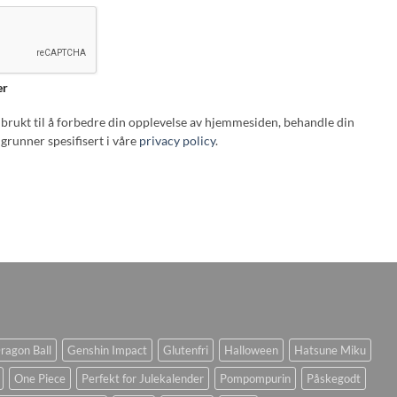
er
i brukt til å forbedre din opplevelse av hjemmesiden, behandle din
grunner spesifisert i våre
privacy policy
.
ragon Ball
Genshin Impact
Glutenfri
Halloween
Hatsune Miku
One Piece
Perfekt for Julekalender
Pompompurin
Påskegodt