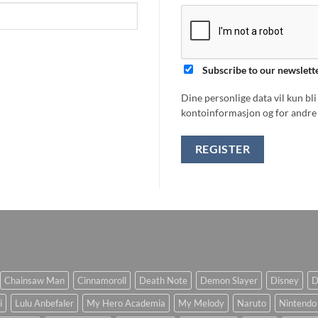
Subscribe to our newslett
Dine personlige data vil kun bl
kontoinformasjon og for andre 
REGISTER
Chainsaw Man
Cinnamoroll
Death Note
Demon Slayer
Disney
D
i
Lulu Anbefaler
My Hero Academia
My Melody
Naruto
Nintendo