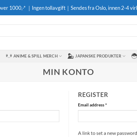
 over 1000,-* ｜Ingen tollavgift｜Sendes fra Oslo, innen 2-4 vir
ANIME & SPILL MERCH
JAPANSKE PRODUKTER
MIN KONTO
REGISTER
Required
Email address
*
A link to set a new password