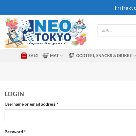
Skip
Fri frakt
to
content
Products
search
SALG
MAT
GODTERI, SNACKS & DRIKKE
LOGIN
Required
Username or email address
*
Required
Password
*