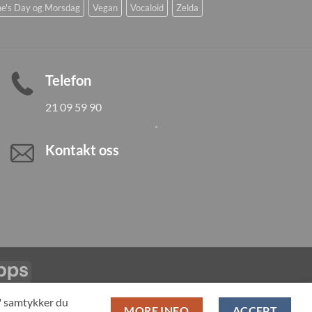
ne's Day og Morsdag
Vegan
Vocaloid
Zelda
Telefon
21 09 59 90
Kontakt oss
Vipps
LL PRODUCTS
T" samtykker du
MORE INFO
ACCEPT