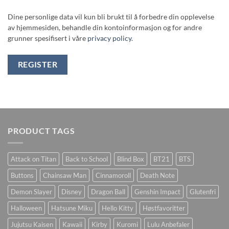
Dine personlige data vil kun bli brukt til å forbedre din opplevelse
av hjemmesiden, behandle din kontoinformasjon og for andre
grunner spesifisert i våre
privacy policy
.
REGISTER
PRODUCT TAGS
Attack on Titan
Back to School
Blind Box
BT21
BTS
Buttons
Chainsaw Man
Cinnamoroll
Death Note
Demon Slayer
Disney
Dragon Ball
Genshin Impact
Glutenfri
Halloween
Hatsune Miku
Hello Kitty
Høstfavoritter
Jujutsu Kaisen
Kawaii
Kirby
Kuromi
Lulu Anbefaler