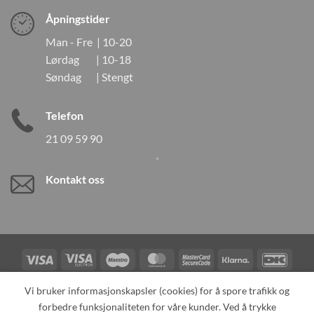
Åpningstider
Man - Fre | 10-20
Lørdag | 10-18
Søndag | Stengt
Telefon
21 09 59 90
Kontakt oss
Visa
Visa
Maestro
MasterCard
MasterCard
Klarna
DanK
Electron
2
Credit
Vipps
Vi bruker informasjonskapsler (cookies) for å spore trafikk og
Card
forbedre funksjonaliteten for våre kunder. Ved å trykke
TILBAKEKALLINGER
KONTAKT OSS
OM OSS