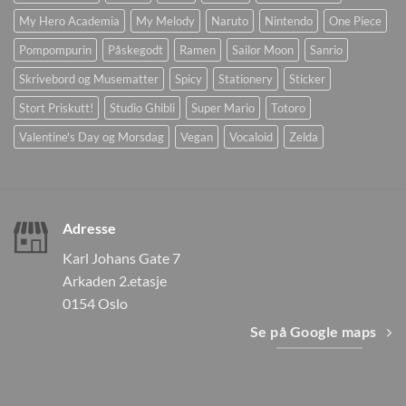
My Hero Academia
My Melody
Naruto
Nintendo
One Piece
Pompompurin
Påskegodt
Ramen
Sailor Moon
Sanrio
Skrivebord og Musematter
Spicy
Stationery
Sticker
Stort Priskutt!
Studio Ghibli
Super Mario
Totoro
Valentine's Day og Morsdag
Vegan
Vocaloid
Zelda
Adresse
Karl Johans Gate 7
Arkaden 2.etasje
0154 Oslo
Se på Google maps