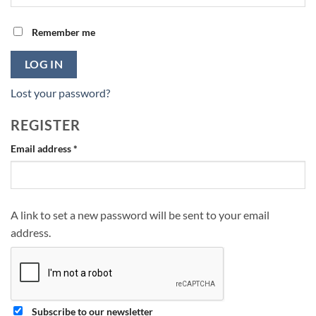
Remember me
LOG IN
Lost your password?
REGISTER
Required
Email address
*
A link to set a new password will be sent to your email
address.
Subscribe to our newsletter