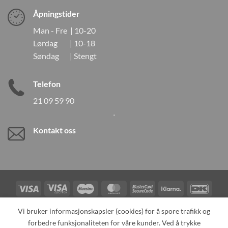
Åpningstider
Man - Fre | 10-20
Lørdag | 10-18
Søndag | Stengt
Telefon
21 09 59 90
Kontakt oss
Visa
Visa
Maestro
MasterCard
MasterCard
Klarna
DanK
Electron
2
Credit
Vipps
Vi bruker informasjonskapsler (cookies) for å spore trafikk og
Card
forbedre funksjonaliteten for våre kunder. Ved å trykke
TILBAKEKALLINGER
KONTAKT OSS
OM OSS