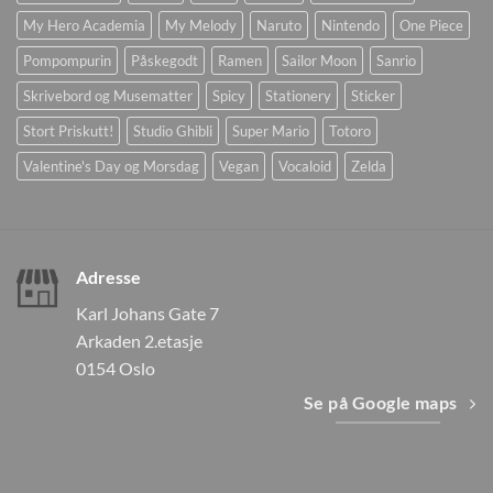
My Hero Academia
My Melody
Naruto
Nintendo
One Piece
Pompompurin
Påskegodt
Ramen
Sailor Moon
Sanrio
Skrivebord og Musematter
Spicy
Stationery
Sticker
Stort Priskutt!
Studio Ghibli
Super Mario
Totoro
Valentine's Day og Morsdag
Vegan
Vocaloid
Zelda
Adresse
Karl Johans Gate 7
Arkaden 2.etasje
0154 Oslo
Se på Google maps