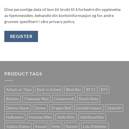
Dine personlige data vil kun bli brukt til å forbedre din opplevelse
av hjemmesiden, behandle din kontoinformasjon og for andre
grunner spesifisert i våre
privacy policy
.
REGISTER
PRODUCT TAGS
Attack on Titan
Back to School
Blind Box
BT21
BTS
Buttons
Chainsaw Man
Cinnamoroll
Death Note
Demon Slayer
Disney
Dragon Ball
Genshin Impact
Glutenfri
Halloween
Hatsune Miku
Hello Kitty
Høstfavoritter
Jujutsu Kaisen
Kawaii
Kirby
Kuromi
Lulu Anbefaler