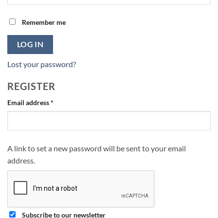
Remember me
LOG IN
Lost your password?
REGISTER
Required
Email address
*
A link to set a new password will be sent to your email
address.
Subscribe to our newsletter