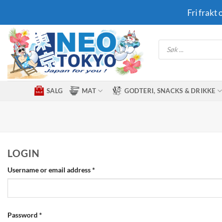
Skip
Fri frakt
to
content
Products
search
SALG
MAT
GODTERI, SNACKS & DRIKKE
LOGIN
Required
Username or email address
*
Required
Password
*