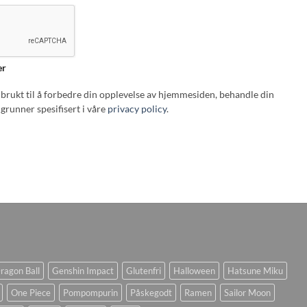
er
i brukt til å forbedre din opplevelse av hjemmesiden, behandle din
grunner spesifisert i våre
privacy policy
.
ragon Ball
Genshin Impact
Glutenfri
Halloween
Hatsune Miku
One Piece
Pompompurin
Påskegodt
Ramen
Sailor Moon