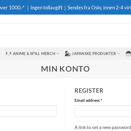
 over 1000,-* ｜Ingen tollavgift｜Sendes fra Oslo, innen 2-4 vir
ANIME & SPILL MERCH
JAPANSKE PRODUKTER
MIN KONTO
REGISTER
Required
Email address
*
A link to set a new password