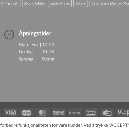
rt Priskutt!
Studio Ghibli
Super Mario
Totoro
Valentine's Day og Mo
Åpningstider
Man - Fre | 10-20
Lørdag | 10-18
Søndag | Stengt
Visa
Visa
Maestro
MasterCard
MasterCard
Klarna
DanKort
Credit
Electron
2
Card
LINGER
KONTAKT OSS
OM OSS
SPESIALBESTILLING
MIN KONTO
A
og forbedre funksjonaliteten for våre kunder. Ved å trykke "ACCEP