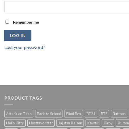
Remember me
LOG IN
Lost your password?
PRODUCT TAGS
Attack on Titan
Back to School
Blind Box
BT21
BTS
Buttons
Hello Kitty
Høstfavoritter
Jujutsu Kaisen
Kawaii
Kirby
Kurom