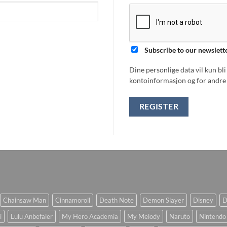
Subscribe to our newslett
Dine personlige data vil kun bl
kontoinformasjon og for andre 
REGISTER
Chainsaw Man
Cinnamoroll
Death Note
Demon Slayer
Disney
D
i
Lulu Anbefaler
My Hero Academia
My Melody
Naruto
Nintendo