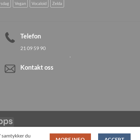
rsdag
Vegan
Vocaloid
Zelda
Telefon
21 09 59 90
Kontakt oss
Vipps
LL PRODUCTS
T" samtykker du
MORE INFO
ACCEPT