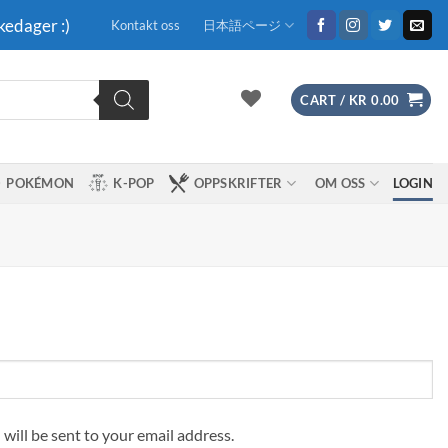
kedager :)
Kontakt oss
日本語ページ
CART /
KR
0.00
POKÉMON
K-POP
OPPSKRIFTER
OM OSS
LOGIN
 will be sent to your email address.