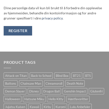
Dine personlige data vil kun bli brukt til å forbedre din opplevelse
av hjemmesiden, behandle din kontoinformasjon og for andre
grunner spesifisert i våre
privacy policy
.
REGISTER
PRODUCT TAGS
Attack on Titan
Back to School
Blind Box
BT21
BTS
Buttons
Chainsaw Man
Cinnamoroll
Death Note
Demon Slayer
Disney
Dragon Ball
Genshin Impact
Glutenfri
Halloween
Hatsune Miku
Hello Kitty
Høstfavoritter
Jujutsu Kaisen
Kawaii
Kirby
Kuromi
Lulu Anbefaler