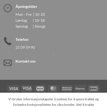
Åpningstider
Man - Fre | 10-20
Lørdag | 10-18
Søndag | Stengt
Telefon
21 09 59 90
Kontakt oss
Visa
Visa
Maestro
MasterCard
MasterCard
Klarna
DanK
Electron
2
Credit
Vipps
Vi bruker informasjonskapsler (cookies) for å spore trafikk og
Card
forbedre funksjonaliteten for våre kunder. Ved å trykke
TILBAKEKALLINGER
KONTAKT OSS
OM OSS