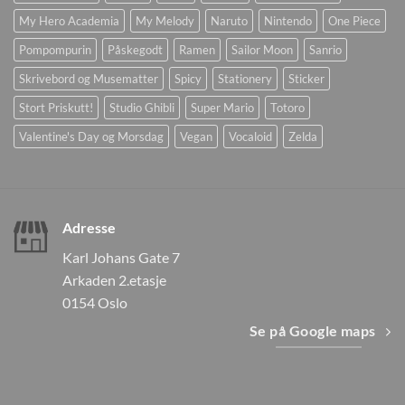
My Hero Academia
My Melody
Naruto
Nintendo
One Piece
Pompompurin
Påskegodt
Ramen
Sailor Moon
Sanrio
Skrivebord og Musematter
Spicy
Stationery
Sticker
Stort Priskutt!
Studio Ghibli
Super Mario
Totoro
Valentine's Day og Morsdag
Vegan
Vocaloid
Zelda
Adresse
Karl Johans Gate 7
Arkaden 2.etasje
0154 Oslo
Se på Google maps