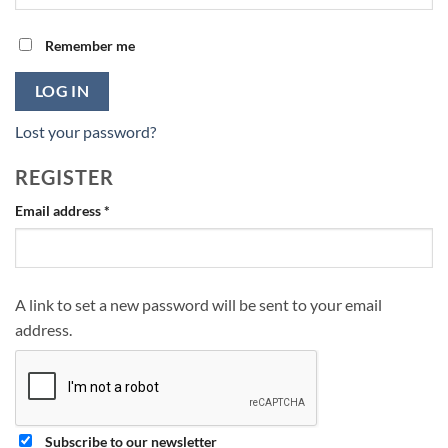
Remember me
LOG IN
Lost your password?
REGISTER
Required
Email address
*
A link to set a new password will be sent to your email
address.
Subscribe to our newsletter