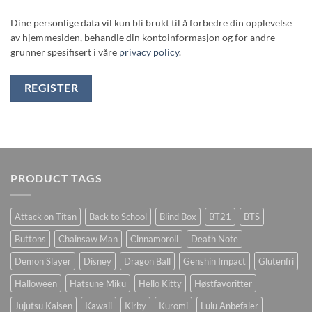
Dine personlige data vil kun bli brukt til å forbedre din opplevelse
av hjemmesiden, behandle din kontoinformasjon og for andre
grunner spesifisert i våre
privacy policy
.
REGISTER
PRODUCT TAGS
Attack on Titan
Back to School
Blind Box
BT21
BTS
Buttons
Chainsaw Man
Cinnamoroll
Death Note
Demon Slayer
Disney
Dragon Ball
Genshin Impact
Glutenfri
Halloween
Hatsune Miku
Hello Kitty
Høstfavoritter
Jujutsu Kaisen
Kawaii
Kirby
Kuromi
Lulu Anbefaler