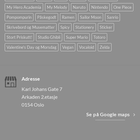
My Hero Academia
My Melody
Naruto
Nintendo
One Piece
Pompompurin
Påskegodt
Ramen
Sailor Moon
Sanrio
Skrivebord og Musematter
Spicy
Stationery
Sticker
Stort Priskutt!
Studio Ghibli
Super Mario
Totoro
Valentine's Day og Morsdag
Vegan
Vocaloid
Zelda
Adresse
Karl Johans Gate 7
Arkaden 2.etasje
0154 Oslo
Se på Google maps