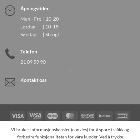
Åpningstider
Man - Fre | 10-20
Lørdag | 10-18
Søndag | Stengt
Telefon
21 09 59 90
Kontakt oss
Visa
Visa
Maestro
MasterCard
MasterCard
Klarna
DanK
Electron
2
Credit
Vipps
Vi bruker informasjonskapsler (cookies) for å spore trafikk og
Card
forbedre funksjonaliteten for våre kunder. Ved å trykke
TILBAKEKALLINGER
KONTAKT OSS
OM OSS