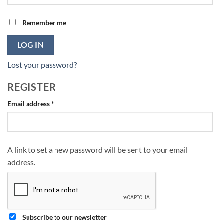
Remember me
LOG IN
Lost your password?
REGISTER
Required
Email address
*
A link to set a new password will be sent to your email
address.
Subscribe to our newsletter