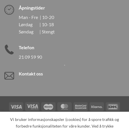
Åpningstider
Man - Fre | 10-20
Lørdag | 10-18
Søndag | Stengt
Telefon
21 09 59 90
Kontakt oss
Visa
Visa
Maestro
MasterCard
MasterCard
Klarna
DanK
Electron
2
Credit
Vipps
Vi bruker informasjonskapsler (cookies) for å spore trafikk og
Card
forbedre funksjonaliteten for våre kunder. Ved å trykke
TILBAKEKALLINGER
KONTAKT OSS
OM OSS