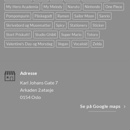
My Hero Academia
My Melody
Naruto
Nintendo
One Piece
Pompompurin
Påskegodt
Ramen
Sailor Moon
Sanrio
Skrivebord og Musematter
Spicy
Stationery
Sticker
Stort Priskutt!
Studio Ghibli
Super Mario
Totoro
Valentine's Day og Morsdag
Vegan
Vocaloid
Zelda
Adresse
Karl Johans Gate 7
Arkaden 2.etasje
0154 Oslo
Se på Google maps