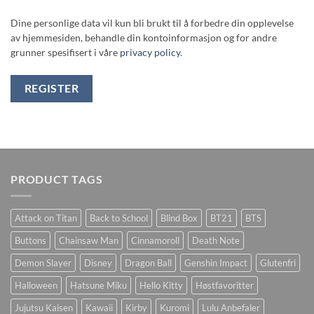
Dine personlige data vil kun bli brukt til å forbedre din opplevelse
av hjemmesiden, behandle din kontoinformasjon og for andre
grunner spesifisert i våre
privacy policy
.
REGISTER
PRODUCT TAGS
Attack on Titan
Back to School
Blind Box
BT21
BTS
Buttons
Chainsaw Man
Cinnamoroll
Death Note
Demon Slayer
Disney
Dragon Ball
Genshin Impact
Glutenfri
Halloween
Hatsune Miku
Hello Kitty
Høstfavoritter
Jujutsu Kaisen
Kawaii
Kirby
Kuromi
Lulu Anbefaler