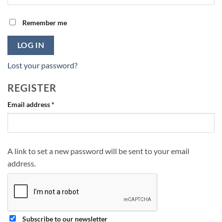
Remember me
LOG IN
Lost your password?
REGISTER
Required
Email address
*
A link to set a new password will be sent to your email
address.
Subscribe to our newsletter