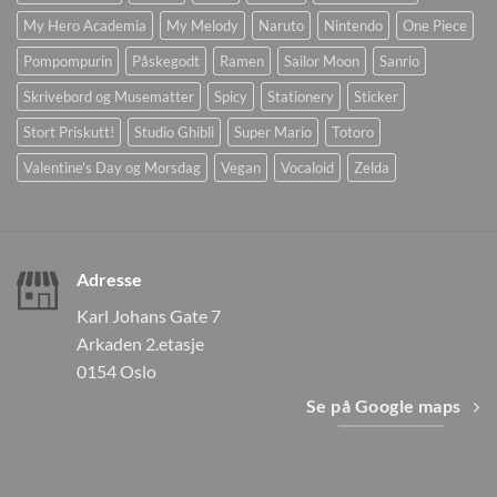
My Hero Academia
My Melody
Naruto
Nintendo
One Piece
Pompompurin
Påskegodt
Ramen
Sailor Moon
Sanrio
Skrivebord og Musematter
Spicy
Stationery
Sticker
Stort Priskutt!
Studio Ghibli
Super Mario
Totoro
Valentine's Day og Morsdag
Vegan
Vocaloid
Zelda
Adresse
Karl Johans Gate 7
Arkaden 2.etasje
0154 Oslo
Se på Google maps