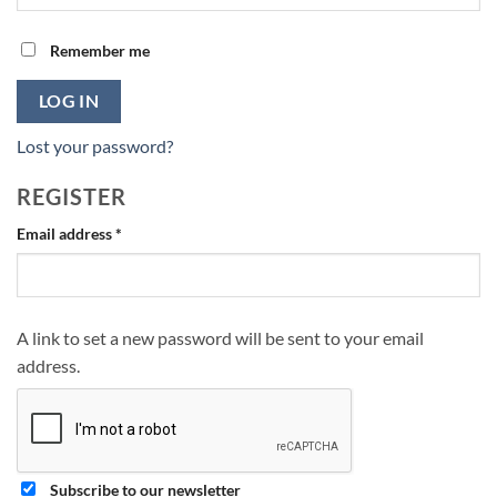
Remember me
LOG IN
Lost your password?
REGISTER
Required
Email address
*
A link to set a new password will be sent to your email
address.
Subscribe to our newsletter