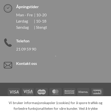
Åpningstider
Man - Fre | 10-20
Lørdag | 10-18
Søndag | Stengt
Telefon
21 09 59 90
Kontakt oss
Visa
Visa
Maestro
MasterCard
MasterCard
Klarna
DanK
Electron
2
Credit
Vipps
Vi bruker informasjonskapsler (cookies) for å spore trafikk og
Card
forbedre funksjonaliteten for våre kunder. Ved å trykke
TILBAKEKALLINGER
KONTAKT OSS
OM OSS