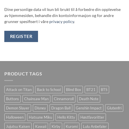
Dine personlige data vil kun bli brukt til å forbedre din opplevelse
av hjemmesiden, behandle din kontoinformasjon og for andre
grunner spesifisert i våre
privacy policy
.
REGISTER
PRODUCT TAGS
Attack on Titan
Back to School
Blind Box
BT21
BTS
Buttons
Chainsaw Man
Cinnamoroll
Death Note
Demon Slayer
Disney
Dragon Ball
Genshin Impact
Glutenfri
Halloween
Hatsune Miku
Hello Kitty
Høstfavoritter
Jujutsu Kaisen
Kawaii
Kirby
Kuromi
Lulu Anbefaler