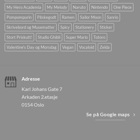
My Hero Academia
My Melody
Naruto
Nintendo
One Piece
Pompompurin
Påskegodt
Ramen
Sailor Moon
Sanrio
Skrivebord og Musematter
Spicy
Stationery
Sticker
Stort Priskutt!
Studio Ghibli
Super Mario
Totoro
Valentine's Day og Morsdag
Vegan
Vocaloid
Zelda
Adresse
Karl Johans Gate 7
Arkaden 2.etasje
0154 Oslo
Se på Google maps