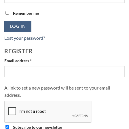
Remember me
LOG IN
Lost your password?
REGISTER
Required
Email address
*
A link to set a new password will be sent to your email
address.
Subscribe to our newsletter