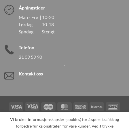
Åpningstider
Man - Fre | 10-20
Lørdag | 10-18
Søndag | Stengt
Telefon
21 09 59 90
Kontakt oss
Visa
Visa
Maestro
MasterCard
MasterCard
Klarna
DanK
Electron
2
Credit
Vipps
Vi bruker informasjonskapsler (cookies) for å spore trafikk og
Card
forbedre funksjonaliteten for våre kunder. Ved å trykke
TILBAKEKALLINGER
KONTAKT OSS
OM OSS