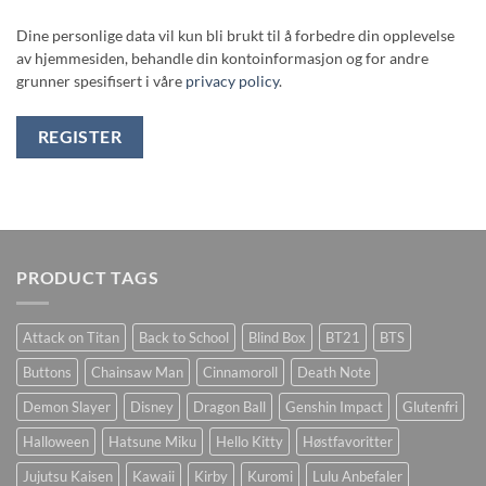
Dine personlige data vil kun bli brukt til å forbedre din opplevelse
av hjemmesiden, behandle din kontoinformasjon og for andre
grunner spesifisert i våre
privacy policy
.
REGISTER
PRODUCT TAGS
Attack on Titan
Back to School
Blind Box
BT21
BTS
Buttons
Chainsaw Man
Cinnamoroll
Death Note
Demon Slayer
Disney
Dragon Ball
Genshin Impact
Glutenfri
Halloween
Hatsune Miku
Hello Kitty
Høstfavoritter
Jujutsu Kaisen
Kawaii
Kirby
Kuromi
Lulu Anbefaler