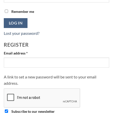
Remember me
LOG IN
Lost your password?
REGISTER
Required
Email address
*
A link to set a new password will be sent to your email
address.
Subscribe to our newsletter