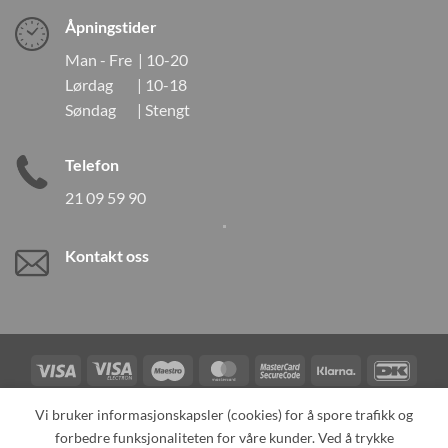
Åpningstider
Man - Fre | 10-20
Lørdag | 10-18
Søndag | Stengt
Telefon
21 09 59 90
Kontakt oss
Visa
Visa
Maestro
MasterCard
MasterCard
Klarna
DanK
Electron
2
Credit
Vipps
Vi bruker informasjonskapsler (cookies) for å spore trafikk og
Card
forbedre funksjonaliteten for våre kunder. Ved å trykke
TILBAKEKALLINGER
KONTAKT OSS
OM OSS