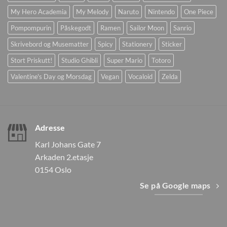
My Hero Academia
My Melody
Naruto
Nintendo
One Piece
Pompompurin
Påskegodt
Ramen
Sailor Moon
Sanrio
Skrivebord og Musematter
Spicy
Stationery
Sticker
Stort Priskutt!
Studio Ghibli
Super Mario
Totoro
Valentine's Day og Morsdag
Vegan
Vocaloid
Zelda
Adresse
Karl Johans Gate 7
Arkaden 2.etasje
0154 Oslo
Se på Google maps