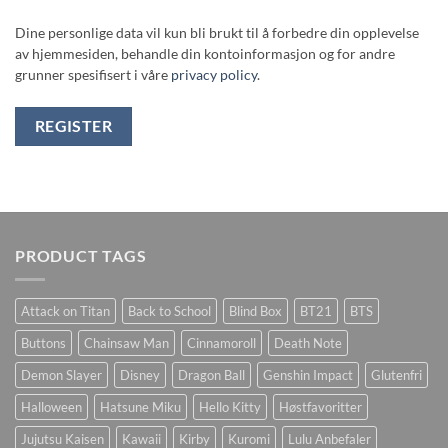
Dine personlige data vil kun bli brukt til å forbedre din opplevelse
av hjemmesiden, behandle din kontoinformasjon og for andre
grunner spesifisert i våre
privacy policy
.
REGISTER
PRODUCT TAGS
Attack on Titan
Back to School
Blind Box
BT21
BTS
Buttons
Chainsaw Man
Cinnamoroll
Death Note
Demon Slayer
Disney
Dragon Ball
Genshin Impact
Glutenfri
Halloween
Hatsune Miku
Hello Kitty
Høstfavoritter
Jujutsu Kaisen
Kawaii
Kirby
Kuromi
Lulu Anbefaler