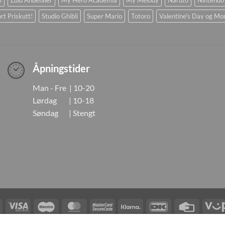
rt Priskutt!
Studio Ghibli
Super Mario
Totoro
Valentine's Day og Mo
Åpningstider
Man - Fre | 10-20
Lørdag | 10-18
Søndag | Stengt
Visa
Visa
Maestro
MasterCard
MasterCard
Klarna
DanKort
Credit
Electron
2
Card