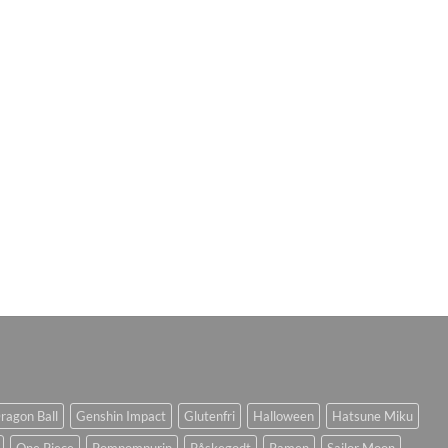
ragon Ball
Genshin Impact
Glutenfri
Halloween
Hatsune Miku
One Piece
Pompompurin
Påskegodt
Ramen
Sailor Moon