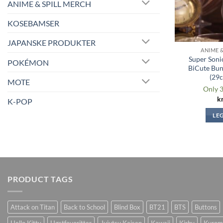
ANIME & SPILL MERCH
KOSEBAMSER
JAPANSKE PRODUKTER
ANIME 
Super Soni
POKÉMON
BiCute Bun
(29
MOTE
Only 3
k
K-POP
LE
PRODUCT TAGS
Attack on Titan
Back to School
Blind Box
BT21
BTS
Buttons
Hello Kitty
Høstfavoritter
Jujutsu Kaisen
Kawaii
Kirby
Kurom