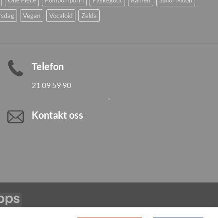
rsdag
Vegan
Vocaloid
Zelda
Telefon
21 09 59 90
Kontakt oss
Vipps