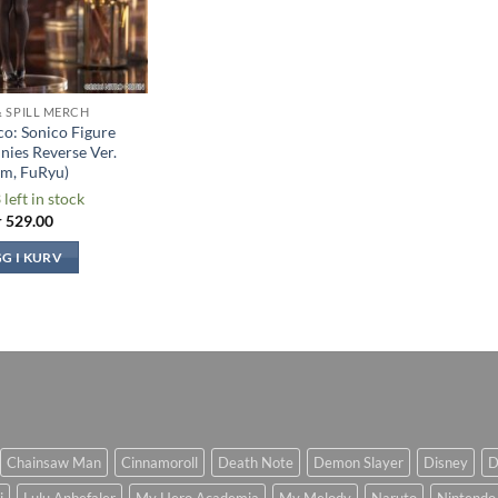
& SPILL MERCH
co: Sonico Figure
nies Reverse Ver.
cm, FuRyu)
 left in stock
r
529.00
GG I KURV
Chainsaw Man
Cinnamoroll
Death Note
Demon Slayer
Disney
D
i
Lulu Anbefaler
My Hero Academia
My Melody
Naruto
Nintendo