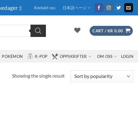
kedager :)
Kontakt oss
日本語ページ
CART /
KR
0.00
POKÉMON
K-POP
OPPSKRIFTER
OM OSS
LOGIN
Showing the single result