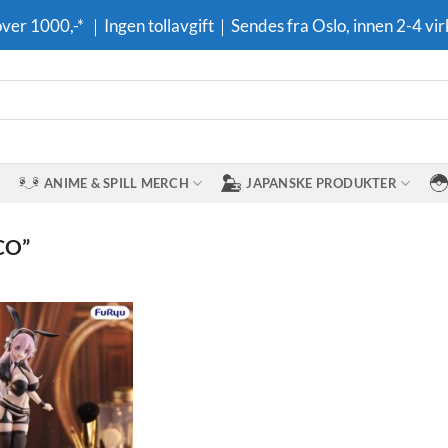
 over 1000,-* ｜Ingen tollavgift｜Sendes fra Oslo, innen 2-4 vir
ANIME & SPILL MERCH
JAPANSKE PRODUKTER
CO”
Legg til i
ønskeliste