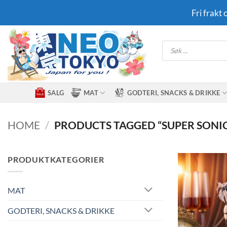
Skip
Fri frakt
to
content
Products
search
SALG
MAT
GODTERI, SNACKS & DRIKKE
HOME
/
PRODUCTS TAGGED “SUPER SONI
PRODUKTKATEGORIER
MAT
GODTERI, SNACKS & DRIKKE