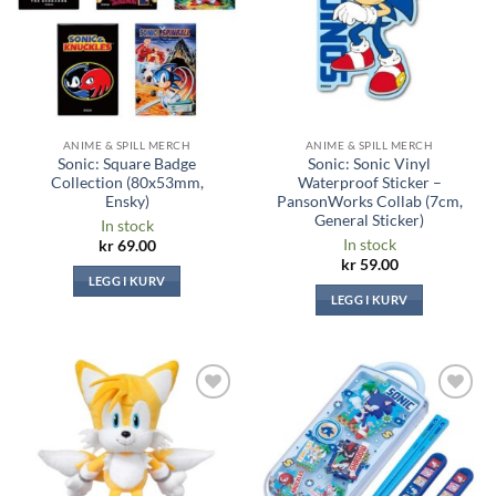
ANIME & SPILL MERCH
ANIME & SPILL MERCH
Sonic: Square Badge
Sonic: Sonic Vinyl
Collection (80x53mm,
Waterproof Sticker –
Ensky)
PansonWorks Collab (7cm,
General Sticker)
In stock
In stock
kr
69.00
kr
59.00
LEGG I KURV
LEGG I KURV
Legg til i
Legg til i
ønskeliste
ønskeliste