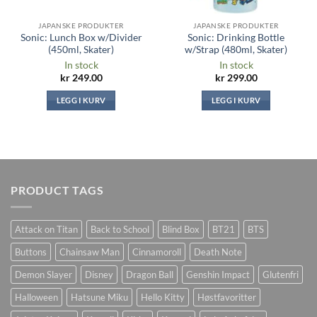
JAPANSKE PRODUKTER
JAPANSKE PRODUKTER
Sonic: Lunch Box w/Divider
Sonic: Drinking Bottle
(450ml, Skater)
w/Strap (480ml, Skater)
In stock
In stock
kr
249.00
kr
299.00
LEGG I KURV
LEGG I KURV
PRODUCT TAGS
Attack on Titan
Back to School
Blind Box
BT21
BTS
Buttons
Chainsaw Man
Cinnamoroll
Death Note
Demon Slayer
Disney
Dragon Ball
Genshin Impact
Glutenfri
Halloween
Hatsune Miku
Hello Kitty
Høstfavoritter