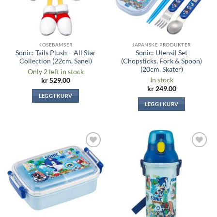
KOSEBAMSER
JAPANSKE PRODUKTER
Sonic: Tails Plush – All Star
Sonic: Utensil Set
Collection (22cm, Sanei)
(Chopsticks, Fork & Spoon)
(20cm, Skater)
Only 2 left in stock
In stock
kr
529.00
kr
249.00
LEGG I KURV
LEGG I KURV
Legg til i
Legg til i
ønskeliste
ønskeliste