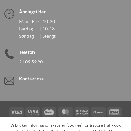
Åpningstider
Man - Fre | 10-20
Lørdag | 10-18
Søndag | Stengt
Telefon
21 09 59 90
Kontakt oss
Visa
Visa
Maestro
MasterCard
MasterCard
Klarna
DanK
Electron
2
Credit
Vipps
Vi bruker informasjonskapsler (cookies) for å spore trafikk og
Card