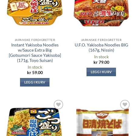
JAPANSKE FERDIGRETTER
JAPANSKE FERDIGRETTER
Instant Yakisoba Noodles
U.F.O. Yakisoba Noodles BIG
w/Sauce Extra Big
(167g, Nissin)
[Gotsumori Sauce Yakisoba]
In stock
(171g, Toyo Suisan)
kr
79.00
In stock
LEGG I KURV
kr
59.00
LEGG I KURV
Legg til i
Legg til i
ønskeliste
ønskeliste