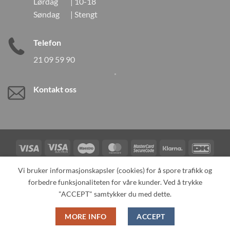
Lørdag | 10-18
Søndag | Stengt
Telefon
21 09 59 90
Kontakt oss
Visa
Visa
Maestro
MasterCard
MasterCard
Klarna
DanK
Electron
2
Credit
Vipps
Vi bruker informasjonskapsler (cookies) for å spore trafikk og
Card
forbedre funksjonaliteten for våre kunder. Ved å trykke
TILBAKEKALLINGER
KONTAKT OSS
OM OSS
SPESIALBESTILLING
MIN KONTO
ALL PRODUCTS
"ACCEPT" samtykker du med dette.
Copyright 2026 ©
Neo Tokyo by Neo Tokyo Norway AS -With Love
MORE INFO
ACCEPT
from Japan-