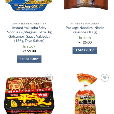
JAPANSKE FERDIGRETTER
JAPANSKE MATVARER
Instant Yakisoba Salty
Package Noodles: Nissin
Noodles w/Veggies Extra Big
Yakisoba (100g)
[Gotsumori Sauce Yakisoba]
In stock
(156g, Toyo Suisan)
kr
25.00
In stock
LEGG I KURV
kr
59.00
LEGG I KURV
Legg til i
Legg til i
ønskeliste
ønskeliste