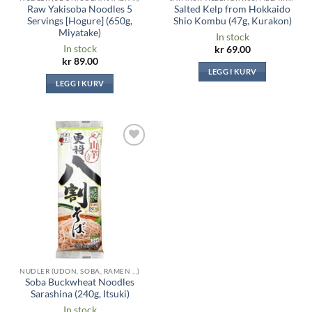
Raw Yakisoba Noodles 5
Salted Kelp from Hokkaido
Servings [Hogure] (650g,
Shio Kombu (47g, Kurakon)
Miyatake)
In stock
In stock
kr
69.00
kr
89.00
LEGG I KURV
LEGG I KURV
Legg til i
ønskeliste
NUDLER (UDON, SOBA, RAMEN ...)
Soba Buckwheat Noodles
Sarashina (240g, Itsuki)
In stock