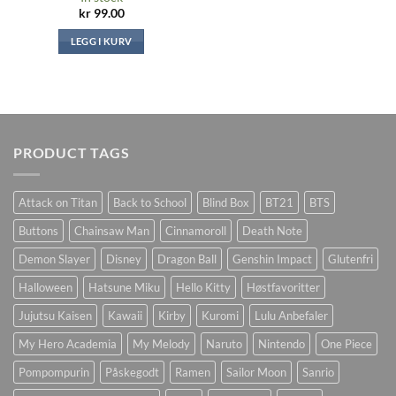
kr
99.00
LEGG I KURV
PRODUCT TAGS
Attack on Titan
Back to School
Blind Box
BT21
BTS
Buttons
Chainsaw Man
Cinnamoroll
Death Note
Demon Slayer
Disney
Dragon Ball
Genshin Impact
Glutenfri
Halloween
Hatsune Miku
Hello Kitty
Høstfavoritter
Jujutsu Kaisen
Kawaii
Kirby
Kuromi
Lulu Anbefaler
My Hero Academia
My Melody
Naruto
Nintendo
One Piece
Pompompurin
Påskegodt
Ramen
Sailor Moon
Sanrio