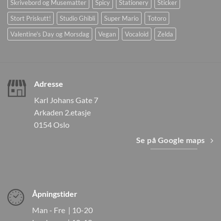
Skrivebord og Musematter
Spicy
Stationery
Sticker
Stort Priskutt!
Studio Ghibli
Super Mario
Totoro
Valentine's Day og Morsdag
Vegan
Vocaloid
Zelda
Adresse
Karl Johans Gate 7
Arkaden 2.etasje
0154 Oslo
Se på Google maps
Åpningstider
Man - Fre | 10-20