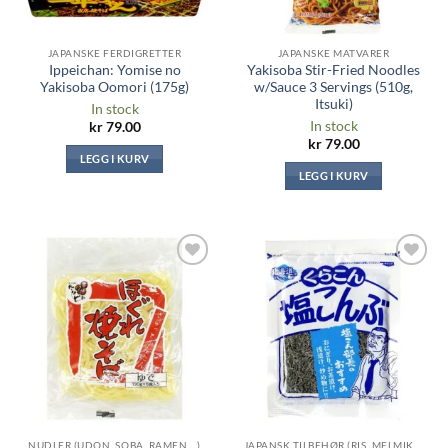
JAPANSKE FERDIGRETTER
JAPANSKE MATVARER
Ippeichan: Yomise no
Yakisoba Stir-Fried Noodles
Yakisoba Oomori (175g)
w/Sauce 3 Servings (510g,
Itsuki)
In stock
In stock
kr
79.00
kr
79.00
LEGG I KURV
LEGG I KURV
Legg til i
Legg til i
ønskeliste
ønskeliste
NUDLER (UDON, SOBA, RAMEN ...)
JAPANSK TILBEHØR (RIS, MELMIKS, TANG ...)