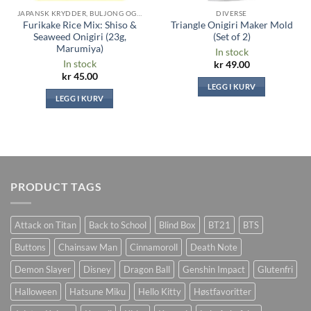
JAPANSK KRYDDER, BULJONG OG SAUSER
DIVERSE
Furikake Rice Mix: Shiso &
Triangle Onigiri Maker Mold
Seaweed Onigiri (23g,
(Set of 2)
Marumiya)
In stock
In stock
kr
49.00
kr
45.00
LEGG I KURV
LEGG I KURV
PRODUCT TAGS
Attack on Titan
Back to School
Blind Box
BT21
BTS
Buttons
Chainsaw Man
Cinnamoroll
Death Note
Demon Slayer
Disney
Dragon Ball
Genshin Impact
Glutenfri
Halloween
Hatsune Miku
Hello Kitty
Høstfavoritter