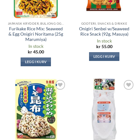
JAPANSK KRYDDER, BULJONG OG SAUSER
GODTERI, SNACKS & DRIKKE
Furikake Rice Mix: Seaweed
Onigiri Senbei w/Seaweed
& Egg Onigiri Noritama (25g
Rice Snack (92g, Masuya)
Marumiya)
In stock
In stock
kr
55.00
kr
45.00
LEGG I KURV
LEGG I KURV
Legg til i
Legg til i
ønskeliste
ønskeliste