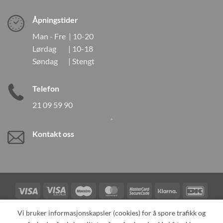
Åpningstider
Man - Fre | 10-20
Lørdag | 10-18
Søndag | Stengt
Telefon
21 09 59 90
Kontakt oss
Visa
Visa
Maestro
MasterCard
MasterCard
Klarna
DanK
Electron
2
Credit
Vipps
Vi bruker informasjonskapsler (cookies) for å spore trafikk og
Card