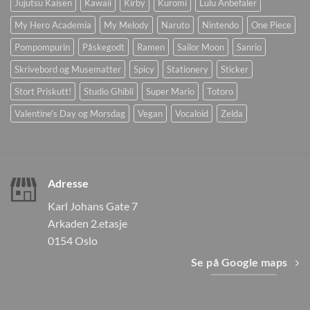
Jujutsu Kaisen
Kawaii
Kirby
Kuromi
Lulu Anbefaler
My Hero Academia
My Melody
Naruto
Nintendo
One Piece
Pompompurin
Påskegodt
Ramen
Sailor Moon
Sanrio
Skrivebord og Musematter
Spicy
Stationery
Sticker
Stort Priskutt!
Studio Ghibli
Super Mario
Totoro
Valentine's Day og Morsdag
Vegan
Vocaloid
Zelda
Adresse
Karl Johans Gate 7
Arkaden 2.etasje
0154 Oslo
Se på Google maps