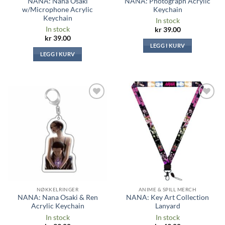
NANA: Nana Osaki
NANA: Photograph Acrylic
w/Microphone Acrylic
Keychain
Keychain
In stock
In stock
kr
39.00
kr
39.00
LEGG I KURV
LEGG I KURV
Legg til i
Legg til i
ønskeliste
ønskeliste
NØKKELRINGER
ANIME & SPILL MERCH
NANA: Nana Osaki & Ren
NANA: Key Art Collection
Acrylic Keychain
Lanyard
In stock
In stock