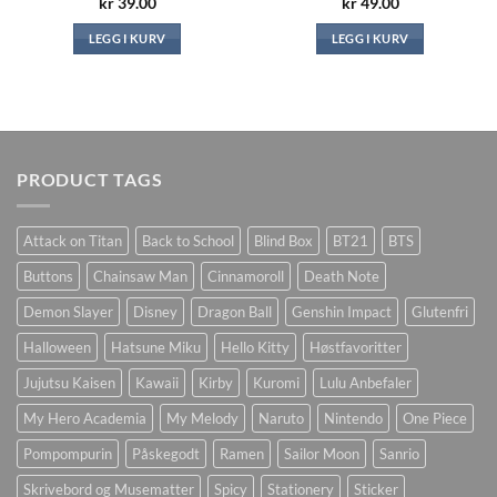
kr
39.00
kr
49.00
LEGG I KURV
LEGG I KURV
PRODUCT TAGS
Attack on Titan
Back to School
Blind Box
BT21
BTS
Buttons
Chainsaw Man
Cinnamoroll
Death Note
Demon Slayer
Disney
Dragon Ball
Genshin Impact
Glutenfri
Halloween
Hatsune Miku
Hello Kitty
Høstfavoritter
Jujutsu Kaisen
Kawaii
Kirby
Kuromi
Lulu Anbefaler
My Hero Academia
My Melody
Naruto
Nintendo
One Piece
Pompompurin
Påskegodt
Ramen
Sailor Moon
Sanrio
Skrivebord og Musematter
Spicy
Stationery
Sticker