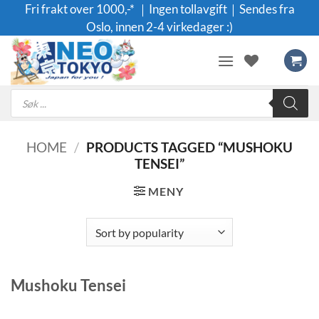
Skip
Fri frakt over 1000,-* ｜Ingen tollavgift｜Sendes fra
to
Oslo, innen 2-4 virkedager :)
content
Products
search
HOME
/
PRODUCTS TAGGED “MUSHOKU
TENSEI”
MENY
Mushoku Tensei