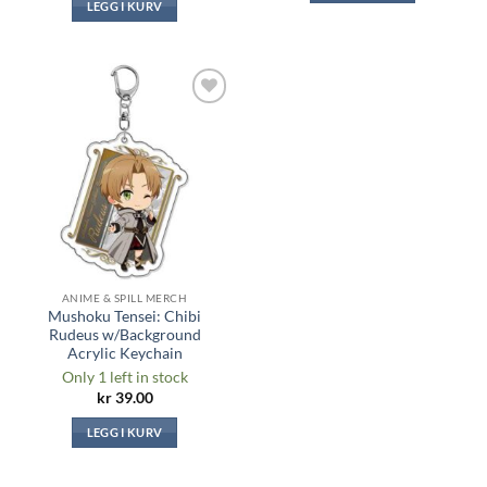
LEGG I KURV
Legg til i
ønskeliste
ANIME & SPILL MERCH
Mushoku Tensei: Chibi
Rudeus w/Background
Acrylic Keychain
Only 1 left in stock
kr
39.00
LEGG I KURV