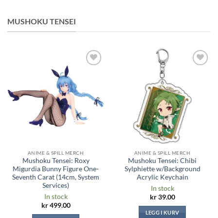
MUSHOKU TENSEI
Legg til i
Legg til i
ønskeliste
ønskeliste
ANIME & SPILL MERCH
ANIME & SPILL MERCH
Mushoku Tensei: Roxy
Mushoku Tensei: Chibi
Migurdia Bunny Figure One-
Sylphiette w/Background
Seventh Carat (14cm, System
Acrylic Keychain
Services)
In stock
In stock
kr
39.00
kr
499.00
LEGG I KURV