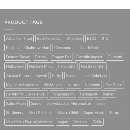
PRODUCT TAGS
Attack on Titan
Back to School
Blind Box
BT21
BTS
Buttons
Chainsaw Man
Cinnamoroll
Death Note
Demon Slayer
Disney
Dragon Ball
Genshin Impact
Glutenfri
Halloween
Hatsune Miku
Hello Kitty
Høstfavoritter
Jujutsu Kaisen
Kawaii
Kirby
Kuromi
Lulu Anbefaler
My Hero Academia
My Melody
Naruto
Nintendo
One Piece
Perfekt for Julekalender
Pompompurin
Påskegodt
Ramen
Sailor Moon
Sanrio
Skrivebord og Musematter
Spicy
Stationery
Stort Priskutt!
Studio Ghibli
Super Mario
Totoro
Valentine's Day og Morsdag
Vegan
Vocaloid
Zelda