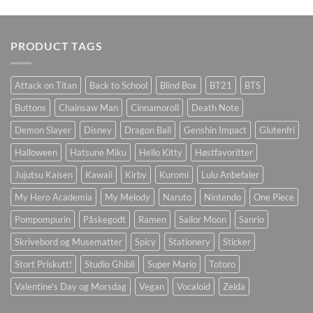
PRODUCT TAGS
Attack on Titan
Back to School
Blind Box
BT21
BTS
Buttons
Chainsaw Man
Cinnamoroll
Death Note
Demon Slayer
Disney
Dragon Ball
Genshin Impact
Glutenfri
Halloween
Hatsune Miku
Hello Kitty
Høstfavoritter
Jujutsu Kaisen
Kawaii
Kirby
Kuromi
Lulu Anbefaler
My Hero Academia
My Melody
Naruto
Nintendo
One Piece
Pompompurin
Påskegodt
Ramen
Sailor Moon
Sanrio
Skrivebord og Musematter
Spicy
Stationery
Sticker
Stort Priskutt!
Studio Ghibli
Super Mario
Totoro
Valentine's Day og Morsdag
Vegan
Vocaloid
Zelda