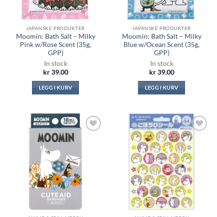
JAPANSKE PRODUKTER
JAPANSKE PRODUKTER
Moomin: Bath Salt – Milky
Moomin: Bath Salt – Milky
Pink w/Rose Scent (35g,
Blue w/Ocean Scent (35g,
GPP)
GPP)
In stock
In stock
kr
39.00
kr
39.00
LEGG I KURV
LEGG I KURV
Legg til i
Legg til i
ønskeliste
ønskeliste