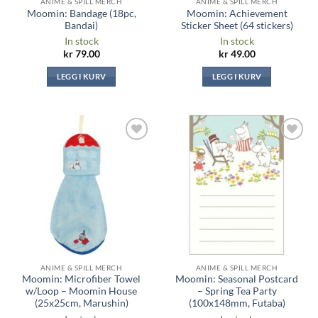
ANIME & SPILL MERCH
ANIME & SPILL MERCH
Moomin: Bandage (18pc,
Moomin: Achievement
Bandai)
Sticker Sheet (64 stickers)
In stock
In stock
kr
79.00
kr
49.00
LEGG I KURV
LEGG I KURV
Legg til i
Legg til i
ønskeliste
ønskeliste
ANIME & SPILL MERCH
ANIME & SPILL MERCH
Moomin: Microfiber Towel
Moomin: Seasonal Postcard
w/Loop – Moomin House
– Spring Tea Party
(25x25cm, Marushin)
(100x148mm, Futaba)