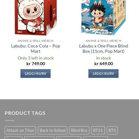
ANIME & SPILL MERCH
ANIME & SPILL MERCH
Labubu: Coca-Cola – Pop
Labubu x One Piece Blind
Mart
Box (11cm, Pop Mart)
Only 3 left in stock
In stock
kr
749.00
kr
649.00
LEGG I KURV
LEGG I KURV
PRODUCT TAGS
Attack on Titan
Back to School
Blind Box
BT21
BTS