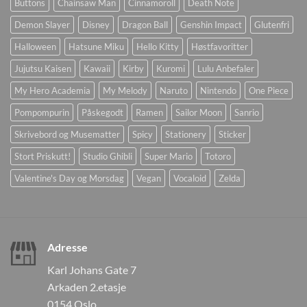
Buttons
Chainsaw Man
Cinnamoroll
Death Note
Demon Slayer
Disney
Dragon Ball
Genshin Impact
Glutenfri
Halloween
Hatsune Miku
Hello Kitty
Høstfavoritter
Jujutsu Kaisen
Kawaii
Kirby
Kuromi
Lulu Anbefaler
My Hero Academia
My Melody
Naruto
Nintendo
One Piece
Pompompurin
Påskegodt
Ramen
Sailor Moon
Sanrio
Skrivebord og Musematter
Spicy
Stationery
Sticker
Stort Priskutt!
Studio Ghibli
Super Mario
Totoro
Valentine's Day og Morsdag
Vegan
Vocaloid
Zelda
Adresse
Karl Johans Gate 7
Arkaden 2.etasje
0154 Oslo