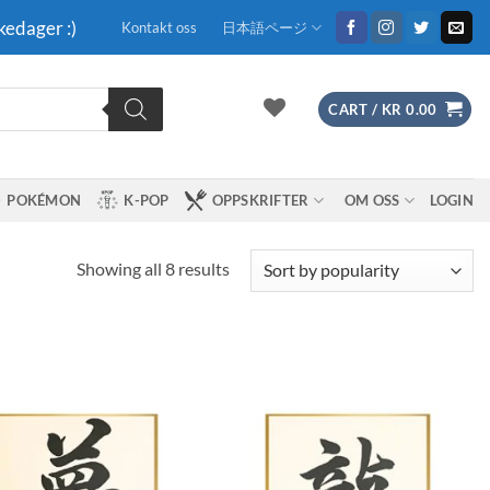
kedager :)
Kontakt oss
日本語ページ
CART /
KR
0.00
POKÉMON
K-POP
OPPSKRIFTER
OM OSS
LOGIN
Sorted
Showing all 8 results
by
popularity
Legg til i
Legg til i
ønskeliste
ønskeliste