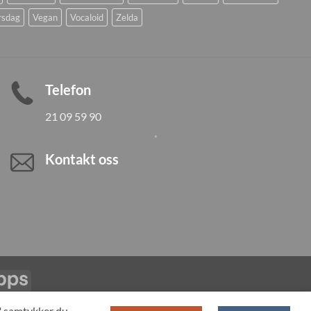
rsdag
Vegan
Vocaloid
Zelda
Telefon
21 09 59 90
Kontakt oss
Vipps
LL PRODUCTS
T" samtykker du