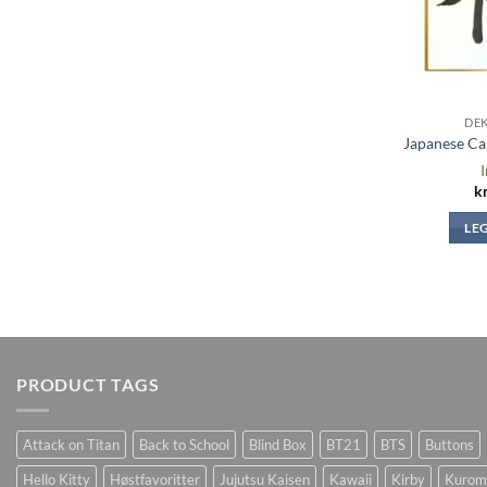
DE
Japanese Cal
I
k
LE
PRODUCT TAGS
Attack on Titan
Back to School
Blind Box
BT21
BTS
Buttons
Hello Kitty
Høstfavoritter
Jujutsu Kaisen
Kawaii
Kirby
Kurom