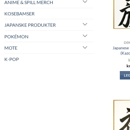
ANIME & SPILL MERCH
KOSEBAMSER
JAPANSKE PRODUKTER
POKÉMON
DE
MOTE
Japanese 
(Kaz
K-POP
I
k
LE