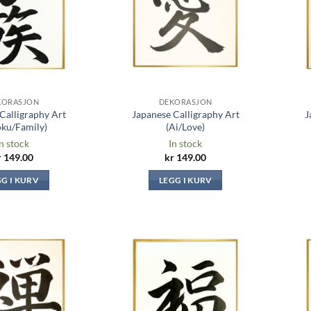
KORASJON
DEKORASJON
Calligraphy Art
Japanese Calligraphy Art
J
oku/Family)
(Ai/Love)
n stock
In stock
r
149.00
kr
149.00
GG I KURV
LEGG I KURV
Legg til i
Legg til i
ønskeliste
ønskeliste