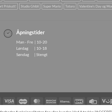
rt Priskutt!
Studio Ghibli
Super Mario
Totoro
Valentine's Day og Mo
Åpningstider
Man - Fre | 10-20
Lørdag | 10-18
Søndag | Stengt
Visa
Visa
Maestro
MasterCard
MasterCard
Klarna
DanKort
Credit
Electron
2
Card
LINGER
KONTAKT OSS
OM OSS
SPESIALBESTILLING
MIN KONTO
A
og forbedre funksjonaliteten for våre kunder. Ved å trykke "ACCEP