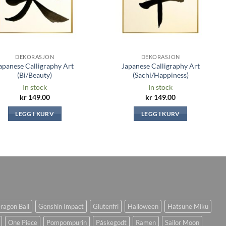
DEKORASJON
DEKORASJON
apanese Calligraphy Art
Japanese Calligraphy Art
(Bi/Beauty)
(Sachi/Happiness)
In stock
In stock
kr
149.00
kr
149.00
LEGG I KURV
LEGG I KURV
ragon Ball
Genshin Impact
Glutenfri
Halloween
Hatsune Miku
One Piece
Pompompurin
Påskegodt
Ramen
Sailor Moon