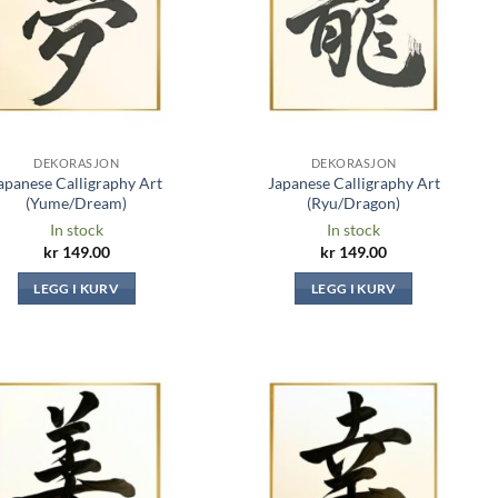
DEKORASJON
DEKORASJON
apanese Calligraphy Art
Japanese Calligraphy Art
(Yume/Dream)
(Ryu/Dragon)
In stock
In stock
kr
149.00
kr
149.00
LEGG I KURV
LEGG I KURV
Legg til i
Legg til i
ønskeliste
ønskeliste