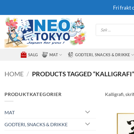
Skip
Fri frakt
to
content
Products
search
SALG
MAT
GODTERI, SNACKS & DRIKKE
HOME
/
PRODUCTS TAGGED “KALLIGRAFI
PRODUKTKATEGORIER
Kalligrafi, sk
MAT
GODTERI, SNACKS & DRIKKE