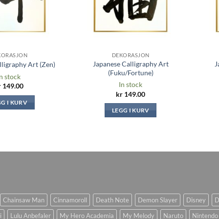
KORASJON
DEKORASJON
Japanese Calligraphy Art
J
ligraphy Art (Zen)
(Fuku/Fortune)
n stock
In stock
r
149.00
kr
149.00
GG I KURV
LEGG I KURV
Chainsaw Man
Cinnamoroll
Death Note
Demon Slayer
Disney
D
i
Lulu Anbefaler
My Hero Academia
My Melody
Naruto
Nintendo