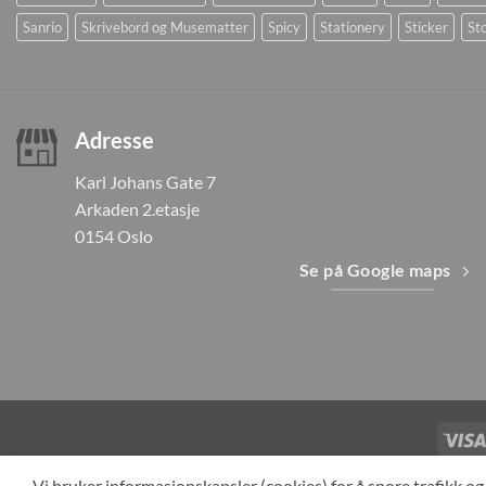
Sanrio
Skrivebord og Musematter
Spicy
Stationery
Sticker
Sto
Adresse
Karl Johans Gate 7
Arkaden 2.etasje
0154 Oslo
Se på Google maps
TILBAKEKAL
Vi bruker informasjonskapsler (cookies) for å spore trafikk 