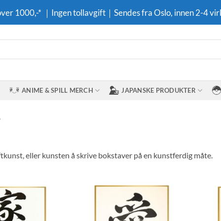
 over 1000,-* ｜Ingen tollavgift｜Sendes fra Oslo, innen 2-4 vir
ANIME & SPILL MERCH
JAPANSKE PRODUKTER
”
riftkunst, eller kunsten å skrive bokstaver på en kunstferdig måte.
Legg til i
Legg til i
ønskeliste
ønskeliste