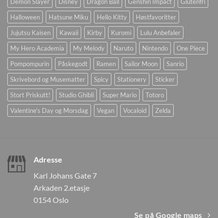
Demon Slayer
Disney
Dragon Ball
Genshin Impact
Glutenfri
Halloween
Hatsune Miku
Hello Kitty
Høstfavoritter
Jujutsu Kaisen
Kawaii
Kirby
Kuromi
Lulu Anbefaler
My Hero Academia
My Melody
Naruto
Nintendo
One Piece
Pompompurin
Påskegodt
Ramen
Sailor Moon
Sanrio
Skrivebord og Musematter
Spicy
Stationery
Sticker
Stort Priskutt!
Studio Ghibli
Super Mario
Totoro
Valentine's Day og Morsdag
Vegan
Vocaloid
Zelda
Adresse
Karl Johans Gate 7
Arkaden 2.etasje
0154 Oslo
Se på Google maps