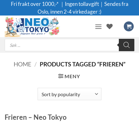
Skip
Fri frakt over 1000,-* ｜Ingen tollavgift｜Sendes fra
to
Oslo, innen 2-4 virkedager :)
content
Products
search
HOME
/
PRODUCTS TAGGED “FRIEREN”
MENY
Frieren – Neo Tokyo