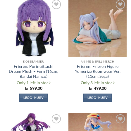
Legg til i
Legg til i
ønskeliste
ønskeliste
KOSEBAMSER
ANIME & SPILL MERCH
Frieren: Purinuittachi
Frieren: Frieren Figure
Dream Plush – Fern (16cm,
Yumerize Roomwear Ver.
Bandai Namco)
(11cm, Sega)
Only 1 left in stock
Only 3 left in stock
kr
599.00
kr
499.00
LEGG I KURV
LEGG I KURV
Legg til i
Legg til i