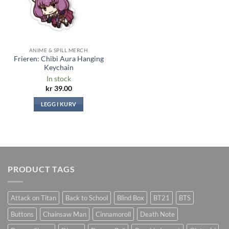
ANIME & SPILL MERCH
Frieren: Chibi Aura Hanging
Keychain
In stock
kr
39.00
LEGG I KURV
PRODUCT TAGS
Attack on Titan
Back to School
Blind Box
BT21
BTS
Buttons
Chainsaw Man
Cinnamoroll
Death Note